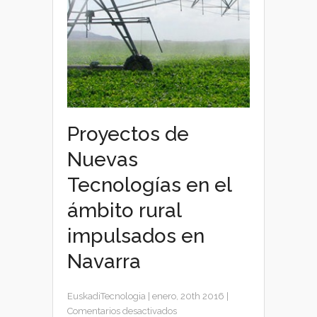
Proyectos de
Nuevas
Tecnologías en el
ámbito rural
impulsados en
Navarra
EuskadiTecnologia
|
enero, 20th 2016
|
en
Comentarios desactivados