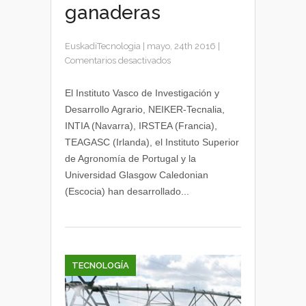
ganaderas
EuskadiTecnologia
|
mayo, 24th 2016
|
en
Comentarios desactivados
Batfarm,
software
El Instituto Vasco de Investigación y
para
Desarrollo Agrario, NEIKER-Tecnalia,
la
INTIA (Navarra), IRSTEA (Francia),
evaluación
TEAGASC (Irlanda), el Instituto Superior
de
de Agronomía de Portugal y la
explotaciones
Universidad Glasgow Caledonian
ganaderas
(Escocia) han desarrollado...
TECNOLOGÍA