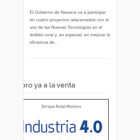
Proyectos
de
El Gobierno de Navarra va a participar
Nuevas
en cuatro proyectos relacionados con el
Tecnologías
uso de las Nuevas Tecnologías en el
en
ámbito rural y, en especial, en mejorar la
el
eficiencia de...
ámbito
rural
impulsados
en
Navarra
Libro ya a la venta