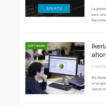
La plata
para cono
Eleccione
Iker
SOFTWARE
ahor
EuskadiTe
IK4-Ikerl
un progra
operan en