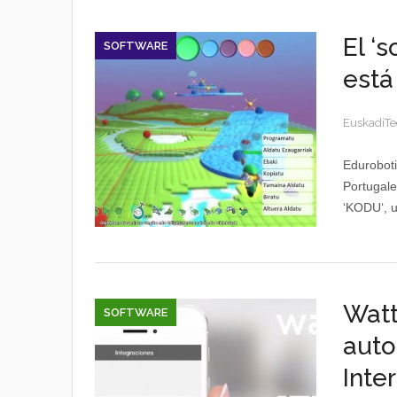
El ‘
SOFTWARE
está
EuskadiTe
Eduroboti
Portugale
‘KODU‘, u
Watt
SOFTWARE
auto
Inte