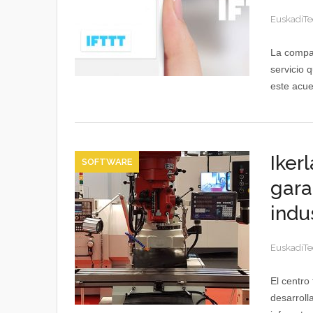
EuskadiTe
La compañ
servicio 
este acue
Iker
SOFTWARE
gara
indu
EuskadiTe
El centro
desarroll