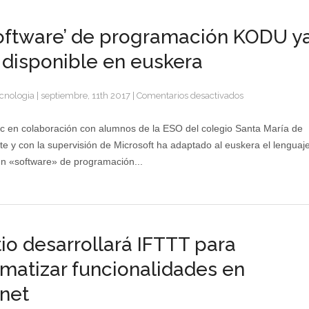
software’ de programación KODU y
 disponible en euskera
en
cnologia
|
septiembre, 11th 2017
|
Comentarios desactivados
El
‘software’
c en colaboración con alumnos de la ESO del colegio Santa María de
de
te y con la supervisión de Microsoft ha adaptado al euskera el lenguaj
programación
n «software» de programación...
KODU
ya
está
disponible
en
io desarrollará IFTTT para
euskera
matizar funcionalidades en
rnet