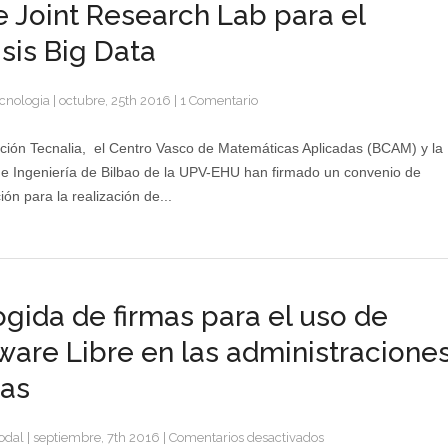
 Joint Research Lab para el
de
innovación
isis Big Data
cnologia
|
octubre, 25th 2016
|
1 Comentario
ión Tecnalia, el Centro Vasco de Matemáticas Aplicadas (BCAM) y la
e Ingeniería de Bilbao de la UPV-EHU han firmado un convenio de
ón para la realización de...
gida de firmas para el uso de
ware Libre en las administracione
as
en
odal
|
septiembre, 7th 2016
|
Comentarios desactivados