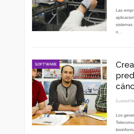
Las empre
aplicacio
sistemas 
o...
Crea
SOFTWARE
pred
cánc
EuskadiTe
Los genet
Telecomu
bioinformá