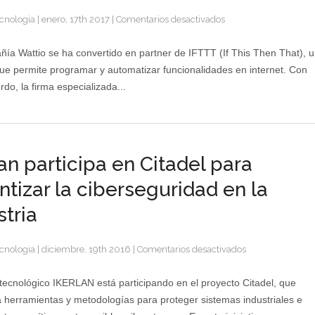
en
cnologia
|
enero, 17th 2017
|
Comentarios desactivados
Wattio
desarrollará
ía Wattio se ha convertido en partner de IFTTT (If This Then That), u
IFTTT
que permite programar y automatizar funcionalidades en internet. Con
para
rdo, la firma especializada...
automatizar
funcionalidades
en
Internet
lan participa en Citadel para
ntizar la ciberseguridad en la
stria
en
cnologia
|
diciembre, 19th 2016
|
Comentarios desactivados
Ikerlan
participa
 tecnológico IKERLAN está participando en el proyecto Citadel, que
en
a herramientas y metodologías para proteger sistemas industriales e
Citadel