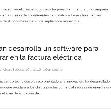
Recogida
de
forma softwarelibreanahidugu.eus ha puesto en marcha una campaña
firmas
cer la opinión de los diferentes candidatos a Lehendakari en las
para
s del Autonómicas de 25 de septiembre respecto al...
el
uso
de
Software
Libre
lan desarrolla un software para
en
las
rar en la factura eléctrica
administraciones
vascas
cnologia
|
agosto, 16th 2016
|
1 Comentario
an, centro tecnológico vasco orientado a la innovación, ha desarrollado
ma que ayudará a los clientes de las comercializadoras de energía qu
 el área de actuación de...