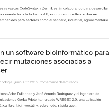
sas vascas CodeSyntax y Zermik están colaborando para desarrollar
nes orientadas a la Industria 4.0, incorporando software libre en
embebidos para sectores como el sanitario, industrial, agroalimentario
n un software bioinformático par
ecir mutaciones asociadas a
er
en
cnologia
|
junio, 24th 2016
|
Comentarios desactivados
Crean
un
istas Asier Fullaondo y José Antonio Rodríguez y el ingeniero de
software
nicaciones Gorka Prieto han creado WREGEX 2.0, una aplicación
bioinformático
tica libre, fácil, versátil y, sobre todo, rápida que...
para