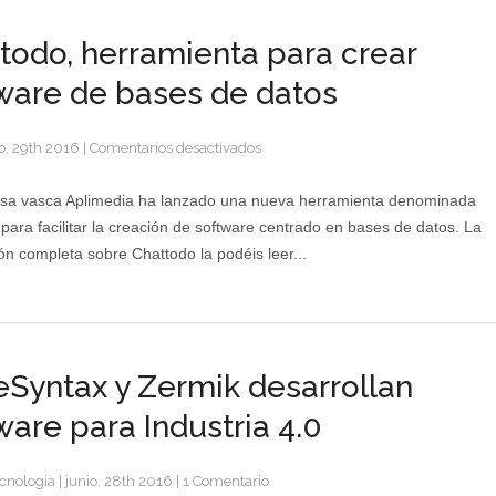
todo, herramienta para crear
ware de bases de datos
en
o, 29th 2016
|
Comentarios desactivados
Chattodo,
herramienta
sa vasca Aplimedia ha lanzado una nueva herramienta denominada
para
para facilitar la creación de software centrado en bases de datos. La
crear
ón completa sobre Chattodo la podéis leer...
software
de
bases
de
datos
Syntax y Zermik desarrollan
ware para Industria 4.0
cnologia
|
junio, 28th 2016
|
1 Comentario