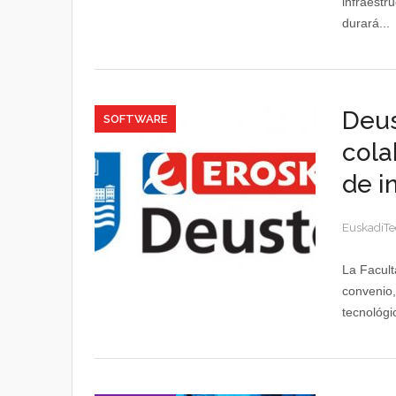
infraestru
durará...
Deus
SOFTWARE
cola
de i
EuskadiTe
La Facult
convenio,
tecnológic