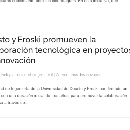
cturas críticas ante posibles ciberataques. En esta iniciativa, que
para
garantizar
la
ciberseguridad
en
la
to y Eroski promueven la
industria
boración tecnológica en proyecto
nnovación
en
cnologia
|
noviembre, 3rd 2016
|
Comentarios desactivados
Deusto
y
ad de Ingeniería de la Universidad de Deusto y Eroski han firmado un
Eroski
 con una duración inicial de tres años, para promover la colaboración
promueven
a a través de...
la
colaboración
tecnológica
en
proyectos