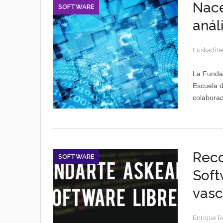
Nace
SOFTWARE
anál
EuskadiTe
La Fundac
Escuela d
colaboraci
Reco
SOFTWARE
Soft
vasc
Enrique R