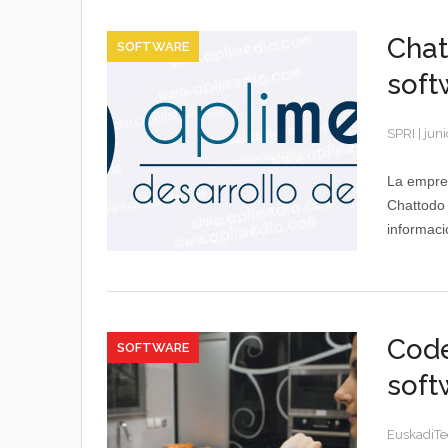
Chat
SOFTWARE
soft
SPRI
|
juni
La empre
Chattodo 
informaci
Code
SOFTWARE
soft
EuskadiTe