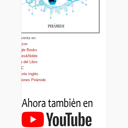
A la venta en:
Amazon
Google Books
Barnes&Noble
Casa del Libro
FNAC
El Corte Inglés
Ediciones Pirámide