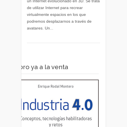
un Internet evolucionado en 3D. Se trata
las
de utilizar Internet para recrear
nuevas
virtualmente espacios en los que
oportunidades
podremos desplazarnos a través de
de
avatares. Un...
negocio
para
las
empresas
Libro ya a la venta