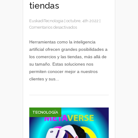
tiendas
EuskadiTecnologia
|
octubre, 4th 2022
|
en
Comentarios desactivados
Tecnologías
para
Herramientas como la inteligencia
el
artificial ofrecen grandes posibilidades a
pequeño-
los comercios y las tiendas, más allá de
gran
su tamaño. Estas soluciones nos
comercio
permiten conocer mejor a nuestros
y
clientes y sus...
las
tiendas
TECNOLOGÍA