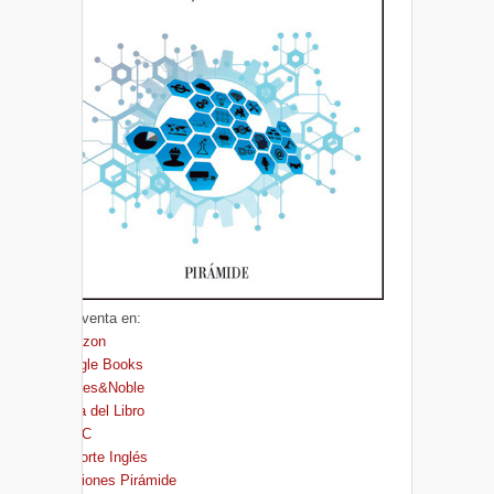
A la venta en:
Amazon
Google Books
Barnes&Noble
Casa del Libro
FNAC
El Corte Inglés
Ediciones Pirámide