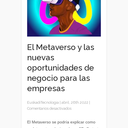
El Metaverso y las
nuevas
oportunidades de
negocio para las
empresas
EuskadiTecnologia
|
abril, 26th 2022
|
en
Comentarios desactivados
El
Metaverso
El Metaverso se podría explicar como
y