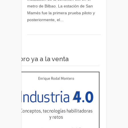
10
metro de Bilbao. La estación de San
estaciones
Mamés fue la primera prueba piloto y
de
posteriormente, el...
Metro
Bilbao
Libro ya a la venta