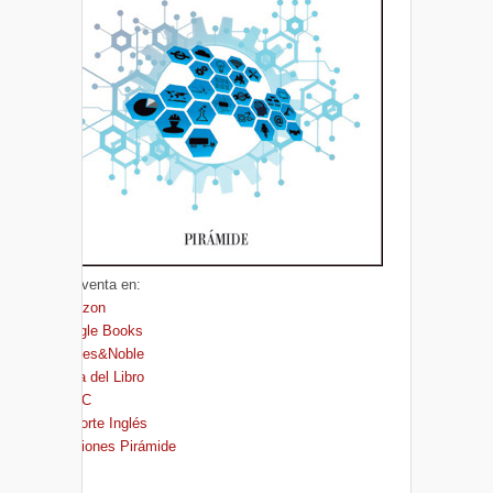
A la venta en:
Amazon
Google Books
Barnes&Noble
Casa del Libro
FNAC
El Corte Inglés
Ediciones Pirámide