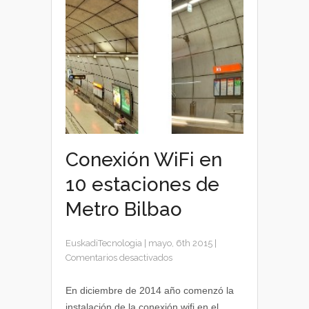
Conexión WiFi en
10 estaciones de
Metro Bilbao
EuskadiTecnologia
|
mayo, 6th 2015
|
en
Comentarios desactivados
Conexión
WiFi
En diciembre de 2014 año comenzó la
en
instalación de la conexión wifi en el