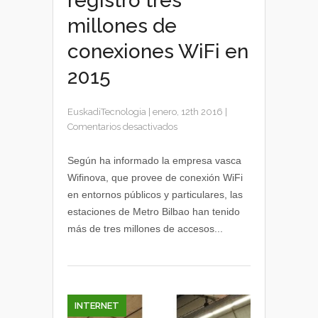
registró tres
millones de
conexiones WiFi en
2015
EuskadiTecnologia
|
enero, 12th 2016
|
en
Comentarios desactivados
Metro
Bilbao
Según ha informado la empresa vasca
registró
Wifinova, que provee de conexión WiFi
tres
en entornos públicos y particulares, las
millones
estaciones de Metro Bilbao han tenido
de
más de tres millones de accesos...
conexiones
WiFi
en
2015
INTERNET