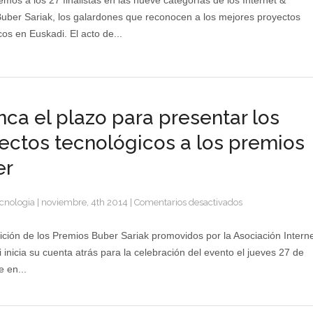
mos a los 27 finalistas en las nueve categorías de los Internet &
los
uber Sariak, los galardones que reconocen a los mejores proyectos
Premios
cos en Euskadi. El acto de...
Buber
Sariak
2015
nca el plazo para presentar los
ectos tecnológicos a los premios
er
en
cnologia
|
noviembre, 4th 2014
|
Comentarios desactivados
Arranca
el
ición de los Premios Buber Sariak promovidos por la Asociación Intern
plazo
 inicia su cuenta atrás para la celebración del evento el jueves 27 de
para
 en...
presentar
los
proyectos