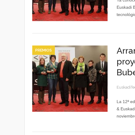
Ya conoce
Euskadi B
tecnológi
Arra
PREMIOS
proy
Bub
EuskadiTe
La 12ª ed
& Euskadi
noviembre