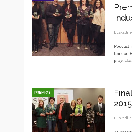
Prem
Indu
EuskadiTe
Podcast I
Enrique R
proyectos
Fina
PREMIOS
2015
EuskadiTe