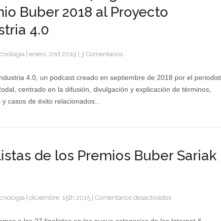
io Buber 2018 al Proyecto
stria 4.0
cnologia
|
enero, 2nd 2019
|
3 Comentarios
ndustria 4.0, un podcast creado en septiembre de 2018 por el periodis
odal, centrado en la difusión, divulgación y explicación de términos,
 y casos de éxito relacionados...
listas de los Premios Buber Sariak
en
cnologia
|
diciembre, 15th 2015
|
Comentarios desactivados
Finalistas
de