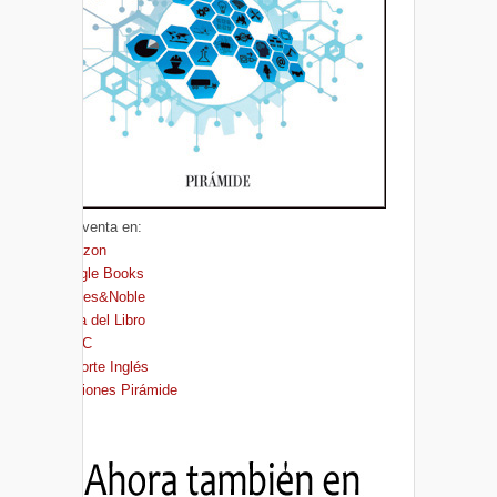
A la venta en:
Amazon
Google Books
Barnes&Noble
Casa del Libro
FNAC
El Corte Inglés
Ediciones Pirámide