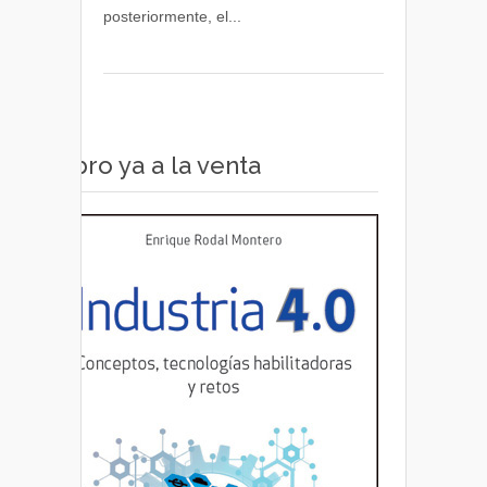
posteriormente, el...
Metro
Bilbao
Libro ya a la venta