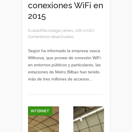
conexiones WiFi en
2015
EuskadiTecnologia
|
enero, 12th 2016
|
en
Comentarios desactivados
Metro
Bilbao
Según ha informado la empresa vasca
registró
Wifinova, que provee de conexión WiFi
tres
en entornos públicos y particulares, las
millones
estaciones de Metro Bilbao han tenido
de
más de tres millones de accesos...
conexiones
WiFi
en
2015
INTERNET