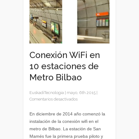
Conexión WiFi en
10 estaciones de
Metro Bilbao
EuskadiTecnologia
|
mayo, 6th 2015
|
en
Comentarios desactivados
Conexión
WiFi
En diciembre de 2014 año comenzó la
en
instalación de la conexión wifi en el
10
metro de Bilbao. La estación de San
estaciones
Mamés fue la primera prueba piloto y
de