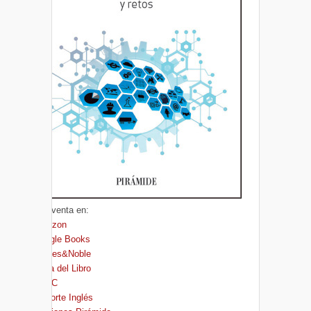
A la venta en:
Amazon
Google Books
Barnes&Noble
Casa del Libro
FNAC
El Corte Inglés