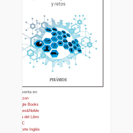
A la venta en:
Amazon
Google Books
Barnes&Noble
Casa del Libro
FNAC
El Corte Inglés