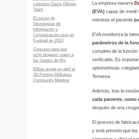
La empresa navarra
Da
concurso Gazte Olimpic
Team
(EVA)
capaz de medir h
El sector de
mientras el paciente
ju
Tecnologías de
Información y
EVA monitoriza la inter
Comunicación cayó en
Euskadi en 2013
parámetros de la func
Concurso para que
completo de la función 
ocho bloggers viajen a
verificable. Es importa
los Juegos de Río
optometristas colegiad
Bilbao acoge en abril el
3D Printing FABulous
Terrassa.
Community Meeting
Además, tras la sesión
cada paciente, como e
después de una cirugía 
El proceso de fabricac
y está previsto que la
comenzar a ofrecer ser