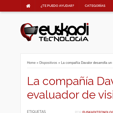
¿TE PUEDO AYUDAR?
CATEGORÍAS
Home
»
Dispositivos
»
La compañía Davalor desarrolla un 
La compañía Dav
evaluador de vi
ETIQUETAS
POR
EUSKADITECNOLO