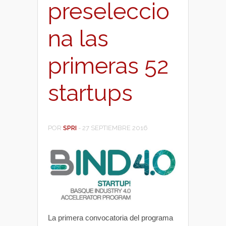
preseleccio
na las
primeras 52
startups
POR
SPRI
-
27 SEPTIEMBRE 2016
La primera convocatoria del programa