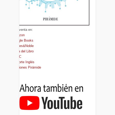
A la venta en:
Amazon
Google Books
Barnes&Noble
Casa del Libro
FNAC
El Corte Inglés
Ediciones Pirámide