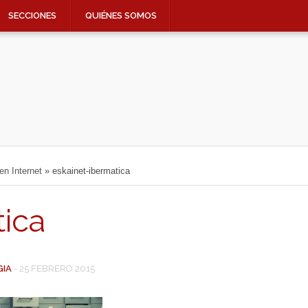
SECCIONES
QUIÉNES SOMOS
en Internet
»
eskainet-ibermatica
tica
GIA
-
25 FEBRERO 2015