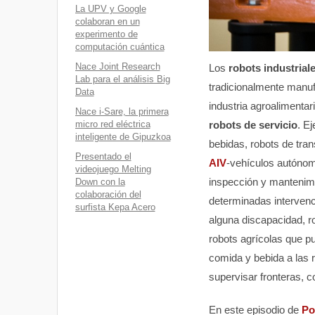
La UPV y Google
colaboran en un
experimento de
computación cuántica
Nace Joint Research
Los
robots industrial
Lab para el análisis Big
tradicionalmente manufa
Data
industria agroalimentar
Nace i-Sare, la primera
micro red eléctrica
robots de servicio
. E
inteligente de Gipuzkoa
bebidas, robots de tran
Presentado el
AIV
-vehículos autónom
videojuego Melting
inspección y mantenimi
Down con la
colaboración del
determinadas intervenc
surfista Kepa Acero
alguna discapacidad, r
robots agrícolas que p
comida y bebida a las 
supervisar fronteras, 
En este episodio de
Po