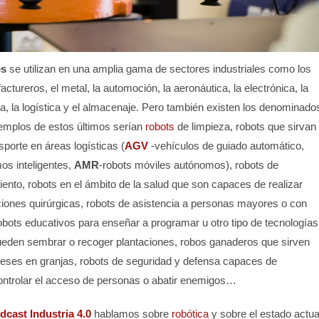
es
se utilizan en una amplia gama de sectores industriales como los
ctureros, el metal, la automoción, la aeronáutica, la electrónica, la
ia, la logística y el almacenaje. Pero también existen los denominado
jemplos de estos últimos serían
robots
de limpieza, robots que sirvan
sporte en áreas logísticas (
AGV
-vehículos de guiado automático,
os inteligentes,
AMR
-robots móviles autónomos), robots de
ento, robots en el ámbito de la salud que son capaces de realizar
iones quirúrgicas, robots de asistencia a personas mayores o con
obots educativos para enseñar a programar u otro tipo de tecnologías
ueden sembrar o recoger plantaciones, robos ganaderos que sirven
reses en granjas, robots de seguridad y defensa capaces de
controlar el acceso de personas o abatir enemigos…
dcast Industria 4.0
hablamos sobre
robótica
y sobre el estado actua