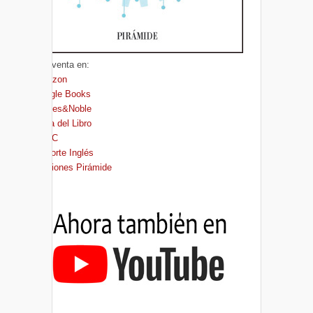
A la venta en:
Amazon
Google Books
Barnes&Noble
Casa del Libro
FNAC
El Corte Inglés
Ediciones Pirámide