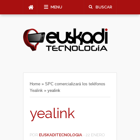
MENU
BUSCAR
Home
»
SPC comercializará los teléfonos
Yealink
»
yealink
yealink
POR
EUSKADITECNOLOGIA
-
22 ENERO