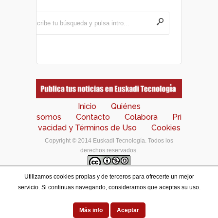
Inicio
Quiénes
somos
Contacto
Colabora
Pri
vacidad y Términos de Uso
Cookies
Copyright © 2014 Euskadi Tecnología. Todos los
derechos reservados.
Utilizamos cookies propias y de terceros para ofrecerte un mejor
Los contenidos de este portal están bajo una
licencia
servicio. Si continuas navegando, consideramos que aceptas su uso.
de Creative Commons Reconocimiento-NoComercial-
CompartirIgual 4.0 Internacional
.
Designed by
Más info
Aceptar