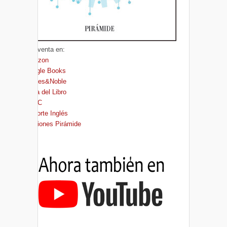
A la venta en:
Amazon
Google Books
Barnes&Noble
Casa del Libro
FNAC
El Corte Inglés
Ediciones Pirámide