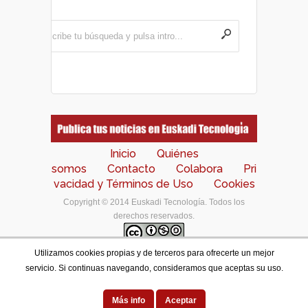
Inicio
Quiénes
somos
Contacto
Colabora
Pri
vacidad y Términos de Uso
Cookies
Copyright © 2014 Euskadi Tecnología. Todos los
derechos reservados.
Utilizamos cookies propias y de terceros para ofrecerte un mejor
Los contenidos de este portal están bajo una
licencia
servicio. Si continuas navegando, consideramos que aceptas su uso.
de Creative Commons Reconocimiento-NoComercial-
CompartirIgual 4.0 Internacional
.
Designed by
Más info
Aceptar