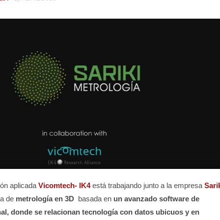
ión aplicada
Vicomtech- IK4
está trabajando junto a la empresa
Sari
ía de
metrología en 3D
basada en
un avanzado software de
al, donde se relacionan tecnología con datos ubicuos y en