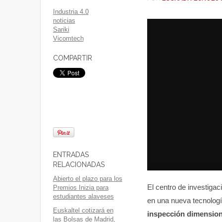
Industria 4.0
noticias
Sariki
Vicomtech
COMPARTIR
ENTRADAS
RELACIONADAS
Abierto el plazo para los
El centro de investigac
Premios Inizia para
estudiantes alaveses
en una nueva tecnolog
Euskaltel cotizará en
inspección dimension
las Bolsas de Madrid,