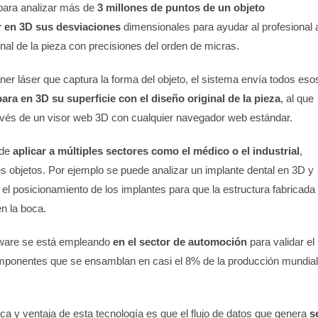
 para analizar más de
3 millones de puntos de un objeto
r en 3D sus desviaciones
dimensionales para ayudar al profesional 
inal de la pieza con precisiones del orden de micras.
áner láser que captura la forma del objeto, el sistema envía todos eso
ra en 3D su superficie con el diseño original de la pieza
, al que
vés de un visor web 3D con cualquier navegador web estándar.
de
aplicar a múltiples sectores como el médico o el industrial
,
les objetos. Por ejemplo se puede analizar un implante dental en 3D y
r el posicionamiento de los implantes para que la estructura fabricada
n la boca.
ftware se está empleando
en el sector de automoción
para validar el
mponentes que se ensamblan en casi el 8% de la producción mundial
tica y ventaja de esta tecnología es que el flujo de datos que genera
s