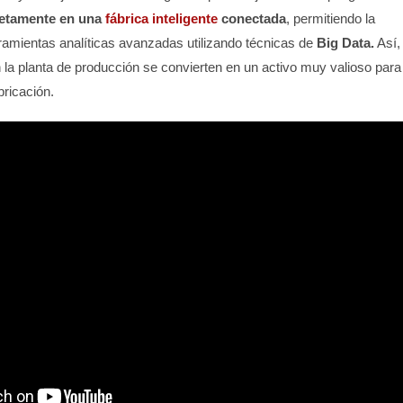
letamente en una
fábrica inteligente
conectada
, permitiendo la
amientas analíticas avanzadas utilizando técnicas de
Big Data.
Así,
 la planta de producción se convierten en un activo muy valioso para
bricación.