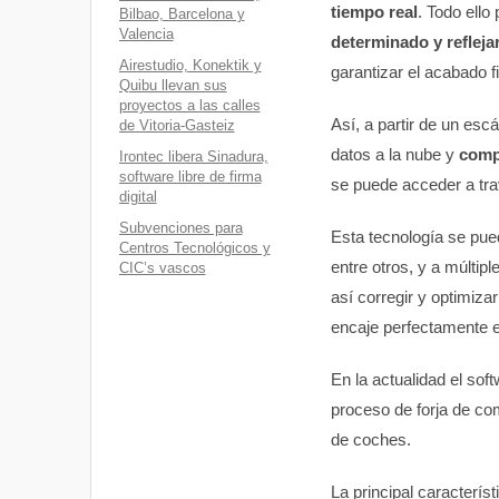
tiempo real
. Todo ello
Bilbao, Barcelona y
Valencia
determinado y refleja
Airestudio, Konektik y
garantizar el acabado f
Quibu llevan sus
proyectos a las calles
Así, a partir de un esc
de Vitoria-Gasteiz
datos a la nube y
compa
Irontec libera Sinadura,
software libre de firma
se puede acceder a tra
digital
Subvenciones para
Esta tecnología se pue
Centros Tecnológicos y
entre otros, y a múltip
CIC’s vascos
así corregir y optimiza
encaje perfectamente e
En la actualidad el so
proceso de forja de co
de coches.
La principal caracterís