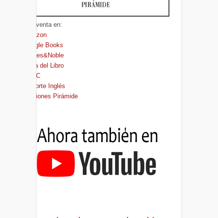
A la venta en:
Amazon
Google Books
Barnes&Noble
Casa del Libro
FNAC
El Corte Inglés
Ediciones Pirámide