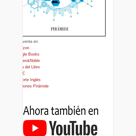
A la venta en:
Amazon
Google Books
Barnes&Noble
Casa del Libro
FNAC
El Corte Inglés
Ediciones Pirámide