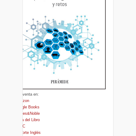
A la venta en:
Amazon
Google Books
Barnes&Noble
Casa del Libro
FNAC
El Corte Inglés