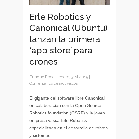
Erle Robotics y
Canonical (Ubuntu)
lanzan la primera
‘app store’ para
drones
Enrique Rodal
|
enero, 31st 2015
|
en
Comentarios desactivados
Erle
Robotics
El gigante del software libre Canonical,
y
en colaboración con la Open Source
Canonical
Robotics foundation (OSRF) y la joven
(Ubuntu)
empresa vasca Erle Robotics -
lanzan
especializada en el desarrollo de robots
la
y sistemas...
primera