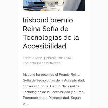
Irisbond premio
Reina Sofía de
Tecnologías de la
Accesibilidad
Enrique Rodal
|
febrero, 11th 2015
|
en
Comentarios desactivados
Irisbond
premio
Irisbond ha obtenido el Premio Reina
Reina
Sofía de Tecnologías de la Accesibilidad,
Sofía
convocado por el Centro Nacional de
de
Tecnologías de la Accesibilidad y el Real
Tecnologías
Patronato sobre Discapacidad. Según
de
el...
la