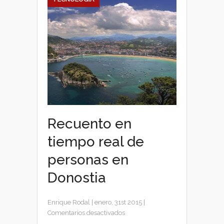
Recuento en
tiempo real de
personas en
Donostia
Enrique Rodal
|
enero, 31st 2015
|
en
Comentarios desactivados
Recuento