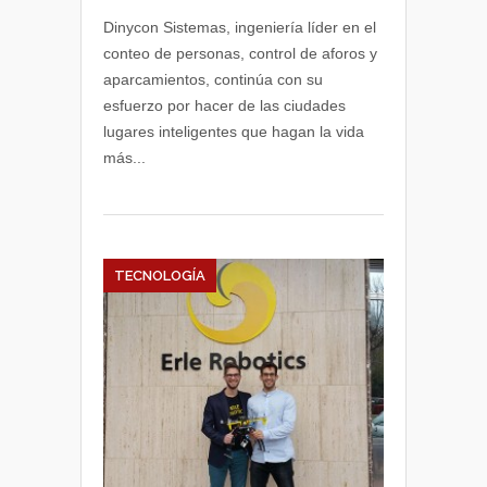
en
Dinycon Sistemas, ingeniería líder en el
tiempo
conteo de personas, control de aforos y
real
aparcamientos, continúa con su
de
esfuerzo por hacer de las ciudades
personas
lugares inteligentes que hagan la vida
en
más...
Donostia
TECNOLOGÍA