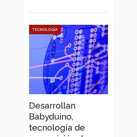
‘app
store’
para
drones
TECNOLOGÍA
Desarrollan
Babyduino,
tecnología de