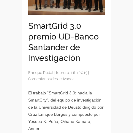
SmartGrid 3.0
premio UD-Banco
Santander de
Investigación
Enrique Rodal
|
febrero, 11th 2015
|
en
Comentarios desactivados
SmartGrid
3.0
El trabajo “SmartGrid 3.0: hacia la
premio
SmartCity”, del equipo de investigación
UD-
de la Universidad de Deusto dirigido por
Banco
Cruz Enrique Borges y compuesto por
Santander
Yoseba K. Peña, Oihane Kamara,
de
Ander...
Investigación