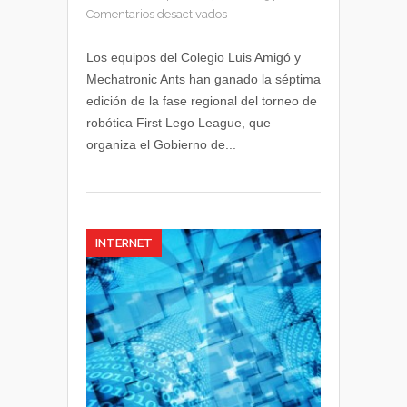
en
Comentarios desactivados
Luis
Amigó
Los equipos del Colegio Luis Amigó y
y
Mechatronic Ants han ganado la séptima
Mechatronic
edición de la fase regional del torneo de
Ants
robótica First Lego League, que
finalistas
organiza el Gobierno de...
navarros
de
la
First
Lego
League
INTERNET