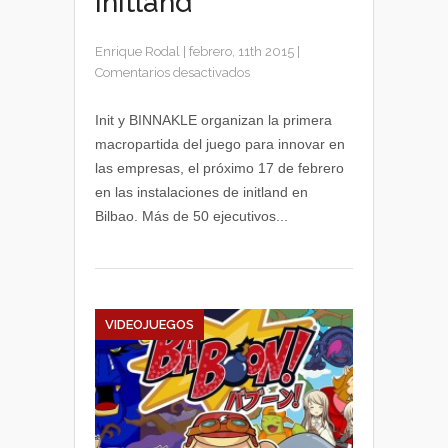
Initland
Enrique Rodal
|
febrero, 11th 2015
|
en
Comentarios desactivados
Macropartida
de
Init y BINNAKLE organizan la primera
Binnakle
macropartida del juego para innovar en
en
las empresas, el próximo 17 de febrero
Bilbao
en las instalaciones de initland en
organizada
Bilbao. Más de 50 ejecutivos...
por
Initland
VIDEOJUEGOS