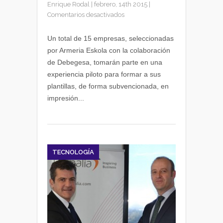
Enrique Rodal
|
febrero, 14th 2015
|
en
Comentarios desactivados
Armeria
Eskola
Un total de 15 empresas, seleccionadas
y
por Armeria Eskola con la colaboración
Debegesa
de Debegesa, tomarán parte en una
forman
experiencia piloto para formar a sus
a
plantillas, de forma subvencionada, en
empresas
impresión...
sobre
impresión
3D
TECNOLOGÍA