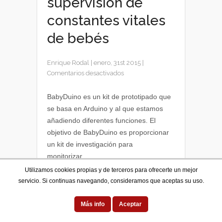
supervisión de
constantes vitales
de bebés
Enrique Rodal
|
enero, 31st 2015
|
en
Comentarios desactivados
Desarrollan
Babyduino,
BabyDuino es un kit de prototipado que
tecnología
se basa en Arduino y al que estamos
de
añadiendo diferentes funciones. El
supervisión
objetivo de BabyDuino es proporcionar
de
un kit de investigación para
constantes
monitorizar...
vitales
de
Utilizamos cookies propias y de terceros para ofrecerte un mejor
bebés
servicio. Si continuas navegando, consideramos que aceptas su uso.
1
2
3
4
5
Más info
Aceptar