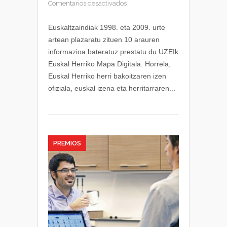
en
Comentarios desactivados
Euskal
Herriko
Euskaltzaindiak 1998. eta 2009. urte
Mapa
artean plazaratu zituen 10 arauren
Digitala
informazioa bateratuz prestatu du UZEIk
sarean
Euskal Herriko Mapa Digitala. Horrela,
jarri
Euskal Herriko herri bakoitzaren izen
du
ofiziala, euskal izena eta herritarraren...
UZEIk
PREMIOS