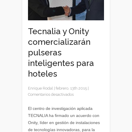
Tecnalia y Onity
comercializarán
pulseras
inteligentes para
hoteles
Enrique Rodal
|
febrero, 13th 2015
|
en
Comentarios desactivados
Tecnalia
y
El centro de investigación aplicada
Onity
TECNALIA ha firmado un acuerdo con
comercializarán
Onity, líder en gestión de instalaciones
pulseras
de tecnologías innovadoras, para la
inteligentes