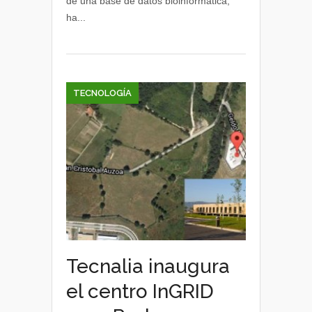
de una base de datos bioinformática,
crear
ha...
una
base
de
datos
bioinformática
TECNOLOGÍA
Tecnalia inaugura
el centro InGRID