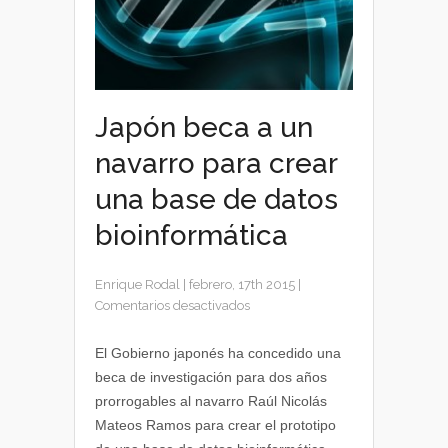
Japón beca a un
navarro para crear
una base de datos
bioinformática
Enrique Rodal
|
febrero, 17th 2015
|
en
Comentarios desactivados
Japón
beca
El Gobierno japonés ha concedido una
a
beca de investigación para dos años
un
prorrogables al navarro Raúl Nicolás
navarro
Mateos Ramos para crear el prototipo
para