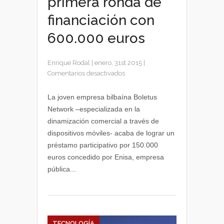
primera ronda de
financiación con
600.000 euros
Enrique Rodal
|
enero, 31st 2015
|
en
Comentarios desactivados
Boletus
cierra
La joven empresa bilbaína Boletus
su
Network –especializada en la
primera
dinamización comercial a través de
ronda
dispositivos móviles- acaba de lograr un
de
préstamo participativo por 150.000
financiación
euros concedido por Enisa, empresa
con
600.000
pública...
euros
TECNOLOGÍA