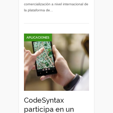
comercialización a nivel internacional de
para
la plataforma de...
hoteles
APLICACIONES
CodeSyntax
participa en un