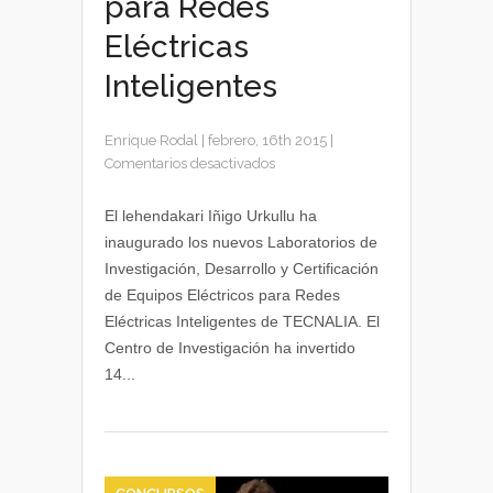
para Redes
Eléctricas
Inteligentes
Enrique Rodal
|
febrero, 16th 2015
|
en
Comentarios desactivados
Tecnalia
inaugura
El lehendakari Iñigo Urkullu ha
el
inaugurado los nuevos Laboratorios de
centro
Investigación, Desarrollo y Certificación
InGRID
de Equipos Eléctricos para Redes
para
Eléctricas Inteligentes de TECNALIA. El
Redes
Centro de Investigación ha invertido
Eléctricas
Inteligentes
14...