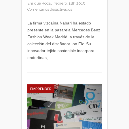
Enrique Rodal
|
febrero, 11th 2015
|
en
Comentarios desactivados
La
firma
La firma vizcaína Nabari ha estado
textil
presente en la pasarela Mercedes Benz
Nabari
Fashion Week Madrid, a través de la
diseña
colección del diseñador Ion Fiz. Su
ropa
innovador tejido sostenible incorpora
inteligente
endorfinas;...
EMPRENDER