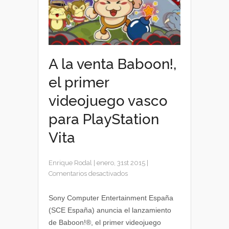
A la venta Baboon!,
el primer
videojuego vasco
para PlayStation
Vita
Enrique Rodal
|
enero, 31st 2015
|
en
Comentarios desactivados
A
la
Sony Computer Entertainment España
venta
(SCE España) anuncia el lanzamiento
Baboon!,
de Baboon!®, el primer videojuego
el