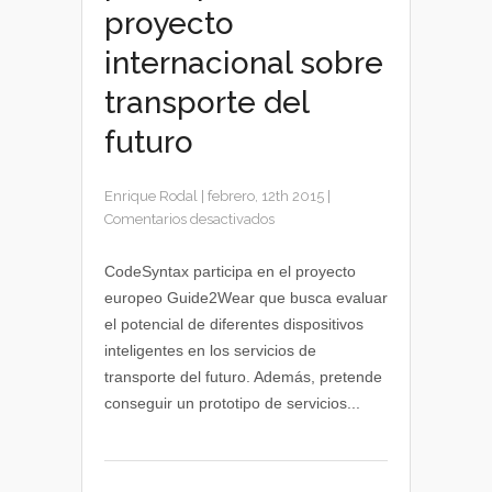
proyecto
internacional sobre
transporte del
futuro
Enrique Rodal
|
febrero, 12th 2015
|
en
Comentarios desactivados
CodeSyntax
participa
CodeSyntax participa en el proyecto
en
europeo Guide2Wear que busca evaluar
un
el potencial de diferentes dispositivos
proyecto
inteligentes en los servicios de
internacional
transporte del futuro. Además, pretende
sobre
conseguir un prototipo de servicios...
transporte
del
futuro