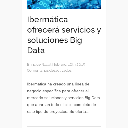
Ibermática
ofrecerá servicios y
soluciones Big
Data
Enrique Rodal
|
febrero, 16th 2015
|
en
Comentarios desactivados
Ibermática
ofrecerá
Ibermática ha creado una línea de
servicios
negocio específica para ofrecer al
y
mercado soluciones y servicios Big Data
soluciones
que abarcan todo el ciclo completo de
Big
este tipo de proyectos. Su oferta...
Data