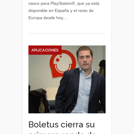
vasco para PlayStation®, que ya está
primer
disponible en España y el resto de
videojuego
Europa desde hoy,...
vasco
para
PlayStation
Vita
APLICACIONES
Boletus cierra su