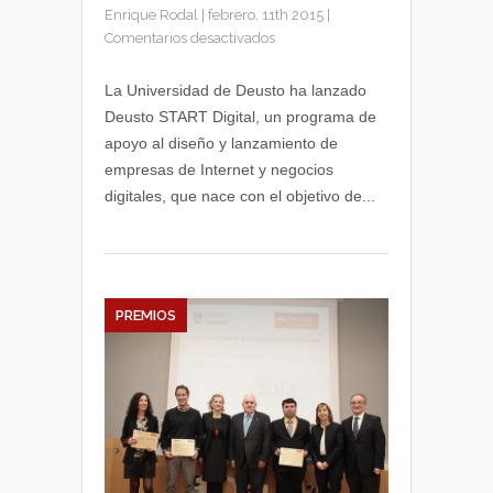
Enrique Rodal
|
febrero, 11th 2015
|
en
Comentarios desactivados
Deusto
START
La Universidad de Deusto ha lanzado
Digital,
Deusto START Digital, un programa de
programa
apoyo al diseño y lanzamiento de
de
empresas de Internet y negocios
apoyo
digitales, que nace con el objetivo de...
a
empresas
digitales
PREMIOS