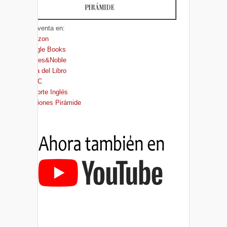
A la venta en:
Amazon
Google Books
Barnes&Noble
Casa del Libro
FNAC
El Corte Inglés
Ediciones Pirámide