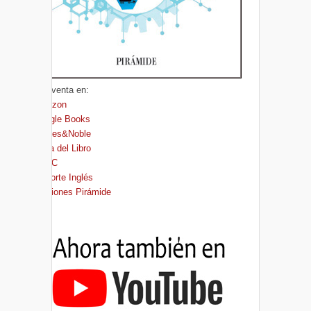
A la venta en:
Amazon
Google Books
Barnes&Noble
Casa del Libro
FNAC
El Corte Inglés
Ediciones Pirámide