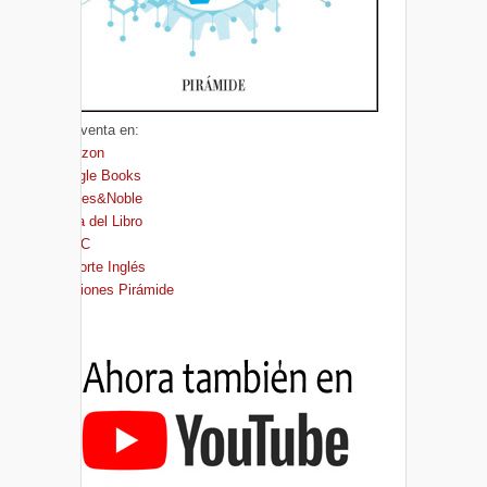
A la venta en:
Amazon
Google Books
Barnes&Noble
Casa del Libro
FNAC
El Corte Inglés
Ediciones Pirámide