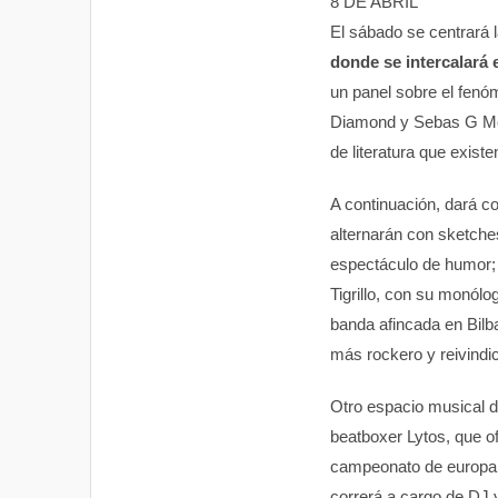
8 DE ABRIL
El sábado se centrará 
donde se intercalará 
un panel sobre el fenó
Diamond y Sebas G Mour
de literatura que existen
A continuación, dará c
alternarán con sketche
espectáculo de humor; l
Tigrillo, con su monól
banda afincada en Bilb
más rockero y reivindic
Otro espacio musical d
beatboxer Lytos, que o
campeonato de europa y
correrá a cargo de DJ 