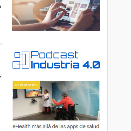
n
d
o,
y