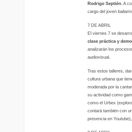
Rodrigo Septién
. A c
cargo del joven bailarín
7 DE ABRIL
El viernes 7 se desarr
clase práctica y dem
analizarán los proceso
audiovisual.
Tras estos talleres, da
cultura urbana que tie
moderada por la cantan
su actividad como game
como el Urbex (explor
contará también con un
presencia en Youtube), y