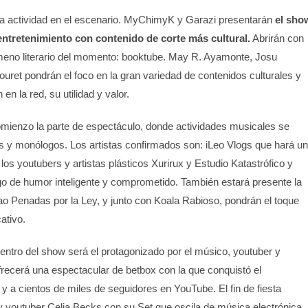
la actividad en el escenario. MyChimyK y Garazi presentarán
el sho
entretenimiento con contenido de corte más cultural.
Abrirán con
meno literario del momento: booktube. May R. Ayamonte, Josu
et pondrán el foco en la gran variedad de contenidos culturales y
 en la red, su utilidad y valor.
omienzo la parte de espectáculo, donde actividades musicales se
s y monólogos. Los artistas confirmados son: iLeo Vlogs que hará un
os youtubers y artistas plásticos Xurirux y Estudio Katastrófico y
ogo de humor inteligente y comprometido. También estará presente la
ao Penadas por la Ley, y junto con Koala Rabioso, pondrán el toque
ativo.
entro del show será el protagonizado por el músico, youtuber y
frecerá una espectacular de betbox con la que conquistó el
 a cientos de miles de seguidores en YouTube. El fin de fiesta
y youtuber Celia Becks con su Set que oscila de música electrónica