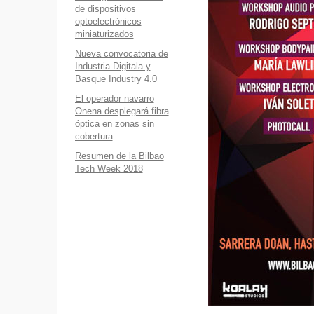
de dispositivos
optoelectrónicos
miniaturizados
Nueva convocatoria de
Industria Digitala y
Basque Industry 4.0
El operador navarro
Onena desplegará fibra
óptica en zonas sin
cobertura
Resumen de la Bilbao
Tech Week 2018