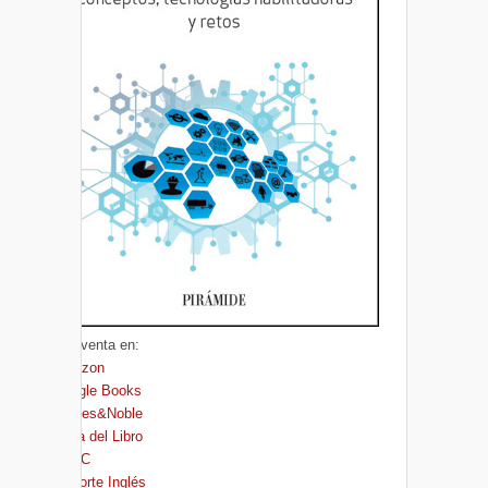
A la venta en:
Amazon
Google Books
Barnes&Noble
Casa del Libro
FNAC
El Corte Inglés