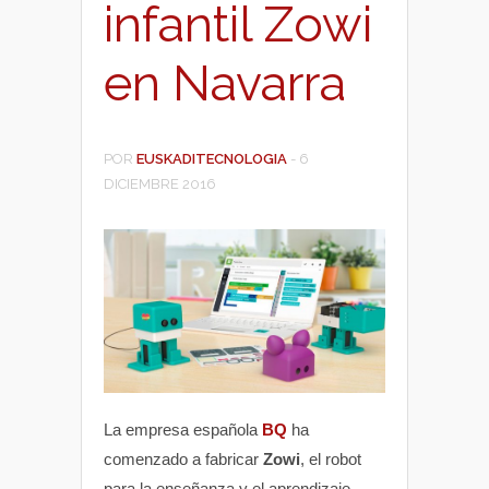
infantil Zowi
en Navarra
POR
EUSKADITECNOLOGIA
-
6
DICIEMBRE 2016
La empresa española
BQ
ha
comenzado a fabricar
Zowi
, el robot
para la enseñanza y el aprendizaje