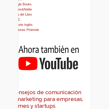
Google Books
Barnes&Noble
Casa del Libro
FNAC
El Corte Inglés
Ediciones Pirámide
Consejos de comunicación
y marketing para empresas,
pymes y startups