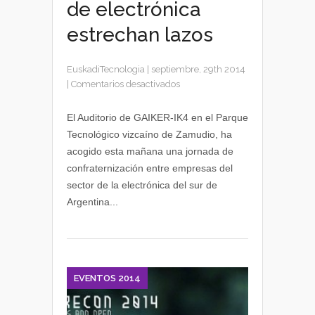
de electrónica
estrechan lazos
EuskadiTecnologia
|
septiembre, 29th 2014
en
|
Comentarios desactivados
Empresas
argentinas
El Auditorio de GAIKER-IK4 en el Parque
y
Tecnológico vizcaíno de Zamudio, ha
vascas
acogido esta mañana una jornada de
de
confraternización entre empresas del
electrónica
sector de la electrónica del sur de
estrechan
Argentina...
lazos
EVENTOS 2014