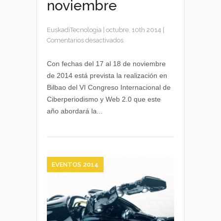
noviembre
EuskadiTecnologia
|
octubre, 10th 2014
|
en
Comentarios desactivados
VI
Congreso
Con fechas del 17 al 18 de noviembre
Internacional
de 2014 está prevista la realización en
de
Bilbao del VI Congreso Internacional de
Ciberperiodismo
Ciberperiodismo y Web 2.0 que este
en
año abordará la...
Bilbao
17
y
18
noviembre
EVENTOS 2014