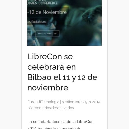
LibreCon se
celebrará en
Bilbao el 11 y 12 de
noviembre
EuskadiTecnologia
|
septiembre, 29th 2014
en
|
Comentarios desactivados
LibreCon
se
La secretaría técnica de la LibreCon
celebrará
2014 ha abierto el período de