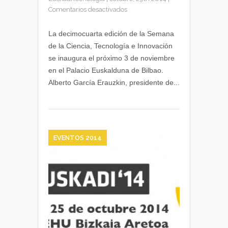
en
Comentarios desactivados
Arranca
la
La decimocuarta edición de la Semana
Semana
de la Ciencia, Tecnología e Innovación
de
se inaugura el próximo 3 de noviembre
la
en el Palacio Euskalduna de Bilbao.
Ciencia,
Alberto García Erauzkin, presidente de...
Tecnología
e
Innovación
en
Euskadi
EVENTOS 2014