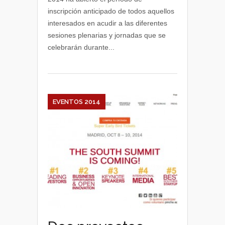
en
inscripción anticipado de todos aquellos
Bilbao
interesados en acudir a las diferentes
el
sesiones plenarias y jornadas que se
11
celebrarán durante...
y
12
de
noviembre
EVENTOS 2014