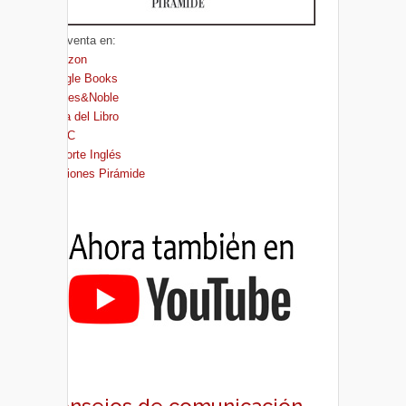
A la venta en:
Amazon
Google Books
Barnes&Noble
Casa del Libro
FNAC
El Corte Inglés
Ediciones Pirámide