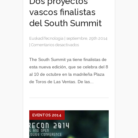
Dos proyectos
vascos finalistas
del South Summit
EuskadiTecnologia
|
septiembre, 29th 2014
en
|
Comentarios desactivados
Dos
proyectos
The South Summit ya tiene finalistas de
vascos
esta nueva edición, que se celebra del 8
finalistas
al 10 de octubre en la madrileña Plaza
del
de Toros de Las Ventas. De las...
South
Summit
EVENTOS 2014