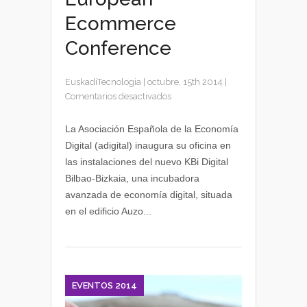
Ecommerce
Conference
EuskadiTecnologia
|
octubre, 15th 2014
|
en
Comentarios desactivados
adigital
llega
La Asociación Española de la Economía
a
Digital (adigital) inaugura su oficina en
Euskadi
las instalaciones del nuevo KBi Digital
y
Bilbao-Bizkaia, una incubadora
se
avanzada de economía digital, situada
presenta
en el edificio Auzo...
la
octava
edición
de
European
Ecommerce
EVENTOS 2014
Conference