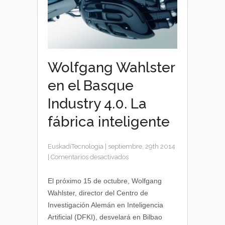
Wolfgang Wahlster
en el Basque
Industry 4.0. La
fábrica inteligente
EuskadiTecnologia
|
septiembre, 29th 2014
en
|
Comentarios desactivados
Wolfgang
Wahlster
El próximo 15 de octubre, Wolfgang
en
Wahlster, director del Centro de
el
Investigación Alemán en Inteligencia
Basque
Artificial (DFKI), desvelará en Bilbao
Industry