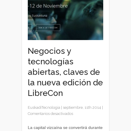
Negocios y
tecnologías
abiertas, claves de
la nueva edición de
LibreCon
EuskadiTecnologia
|
septiembre, 11th 2014
|
en
Comentarios desactivados
Negocios
y
La capital vizcaína se convertirá durante