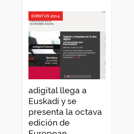
en
Bilbao
EVENTOS 2014
adigital llega a
Euskadi y se
presenta la octava
edición de
European