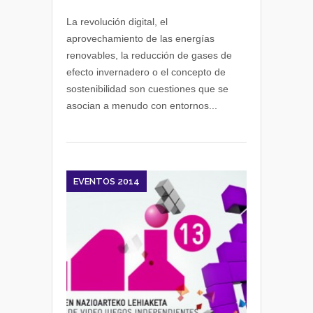
La
revolución
La revolución digital, el
tecnológica
aprovechamiento de las energías
aplicada
renovables, la reducción de gases de
a
efecto invernadero o el concepto de
la
sostenibilidad son cuestiones que se
agricultura
asocian a menudo con entornos...
de
montaña
EVENTOS 2014