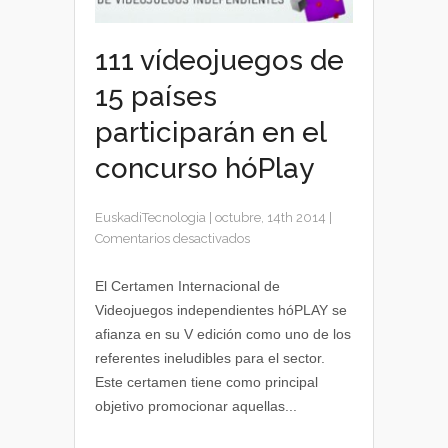
111 vídeojuegos de
15 países
participarán en el
concurso hóPlay
EuskadiTecnologia
|
octubre, 14th 2014
|
en
Comentarios desactivados
111
vídeojuegos
El Certamen Internacional de
de
Videojuegos independientes hóPLAY se
15
afianza en su V edición como uno de los
países
referentes ineludibles para el sector.
participarán
Este certamen tiene como principal
en
objetivo promocionar aquellas...
el
concurso
hóPlay