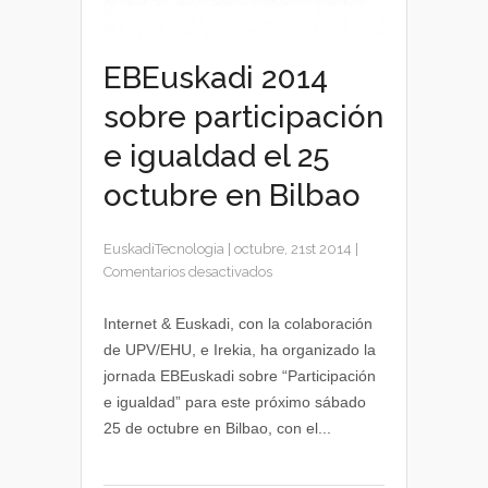
EBEuskadi 2014
sobre participación
e igualdad el 25
octubre en Bilbao
EuskadiTecnologia
|
octubre, 21st 2014
|
en
Comentarios desactivados
EBEuskadi
2014
Internet & Euskadi, con la colaboración
sobre
de UPV/EHU, e Irekia, ha organizado la
participación
jornada EBEuskadi sobre “Participación
e
e igualdad” para este próximo sábado
igualdad
25 de octubre en Bilbao, con el...
el
25
octubre