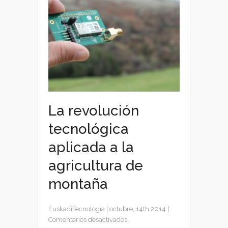
La revolución
tecnológica
aplicada a la
agricultura de
montaña
EuskadiTecnologia
|
octubre, 14th 2014
|
en
Comentarios desactivados