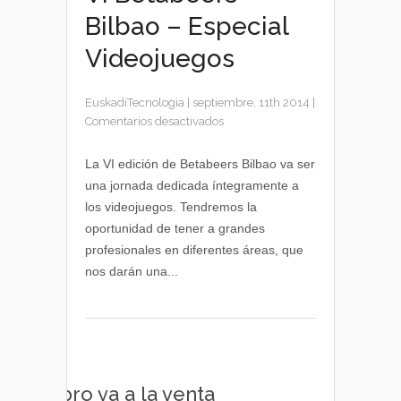
Bilbao – Especial
Videojuegos
EuskadiTecnologia
|
septiembre, 11th 2014
|
en
Comentarios desactivados
VI
Betabeers
La VI edición de Betabeers Bilbao va ser
Bilbao
una jornada dedicada íntegramente a
–
los videojuegos. Tendremos la
Especial
oportunidad de tener a grandes
Videojuegos
profesionales en diferentes áreas, que
nos darán una...
Libro ya a la venta