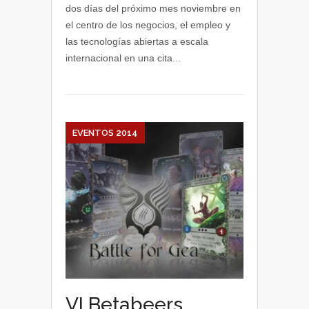
tecnologías
dos días del próximo mes noviembre en
abiertas,
el centro de los negocios, el empleo y
claves
las tecnologías abiertas a escala
de
internacional en una cita...
la
nueva
edición
de
LibreCon
EVENTOS 2014
VI Betabeers