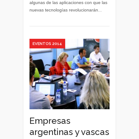
algunas de las aplicaciones con que las
4.0.
nuevas tecnologías revolucionarán...
La
fábrica
inteligente
EVENTOS 2014
Empresas
argentinas y vascas