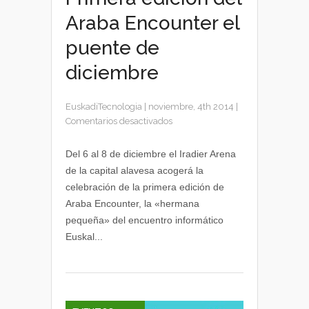
Araba Encounter el
puente de
diciembre
EuskadiTecnologia
|
noviembre, 4th 2014
|
en
Comentarios desactivados
Primera
edición
Del 6 al 8 de diciembre el Iradier Arena
del
de la capital alavesa acogerá la
Araba
celebración de la primera edición de
Encounter
Araba Encounter, la «hermana
el
pequeña» del encuentro informático
puente
Euskal...
de
diciembre