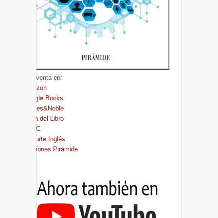
A la venta en:
Amazon
Google Books
Barnes&Noble
Casa del Libro
FNAC
El Corte Inglés
Ediciones Pirámide