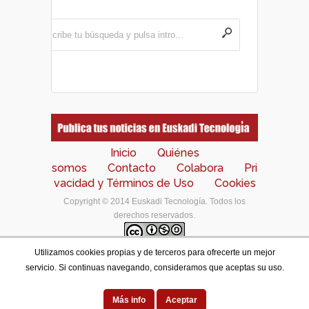
Inicio
Quiénes
somos
Contacto
Colabora
Pri
vacidad y Términos de Uso
Cookies
Copyright © 2014 Euskadi Tecnología. Todos los
derechos reservados.
Utilizamos cookies propias y de terceros para ofrecerte un mejor
Los contenidos de este portal están bajo una
licencia
servicio. Si continuas navegando, consideramos que aceptas su uso.
de Creative Commons Reconocimiento-NoComercial-
CompartirIgual 4.0 Internacional
.
Designed by
Más info
Aceptar