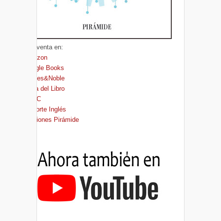
A la venta en:
Amazon
Google Books
Barnes&Noble
Casa del Libro
FNAC
El Corte Inglés
Ediciones Pirámide