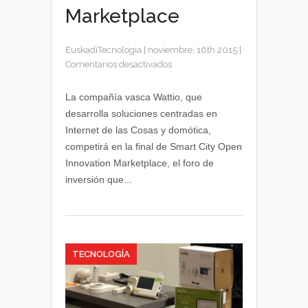
Marketplace
EuskadiTecnologia
|
noviembre, 16th 2015
|
en
Comentarios desactivados
Wattio
finalista
La compañía vasca Wattio, que
de
desarrolla soluciones centradas en
Smart
Internet de las Cosas y domótica,
City
competirá en la final de Smart City Open
Open
Innovation Marketplace, el foro de
Innovation
inversión que...
Marketplace
TECNOLOGÍA