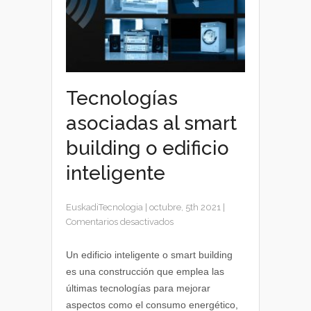
Tecnologías
asociadas al smart
building o edificio
inteligente
EuskadiTecnologia
|
octubre, 5th 2021
|
en
Comentarios desactivados
Tecnologías
asociadas
Un edificio inteligente o smart building
al
es una construcción que emplea las
smart
últimas tecnologías para mejorar
building
aspectos como el consumo energético,
o