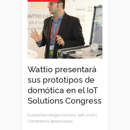
Wattio presentará
sus prototipos de
domótica en el IoT
Solutions Congress
EuskadiTecnologia
|
octubre, 19th 2016
|
en
Comentarios desactivados
Wattio