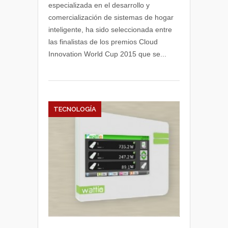
de
especializada en el desarrollo y
los
comercialización de sistemas de hogar
premios
inteligente, ha sido seleccionada entre
Cloud
las finalistas de los premios Cloud
Innovation
Innovation World Cup 2015 que se...
World
Cup
TECNOLOGÍA