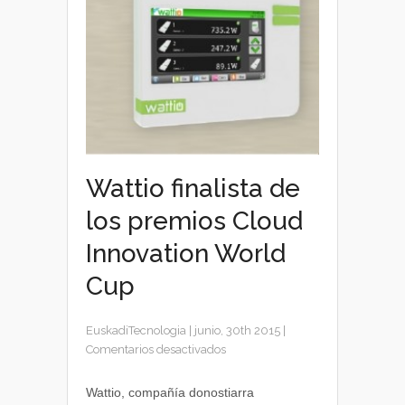
Wattio finalista de
los premios Cloud
Innovation World
Cup
EuskadiTecnologia
|
junio, 30th 2015
|
en
Comentarios desactivados
Wattio
finalista
Wattio, compañía donostiarra