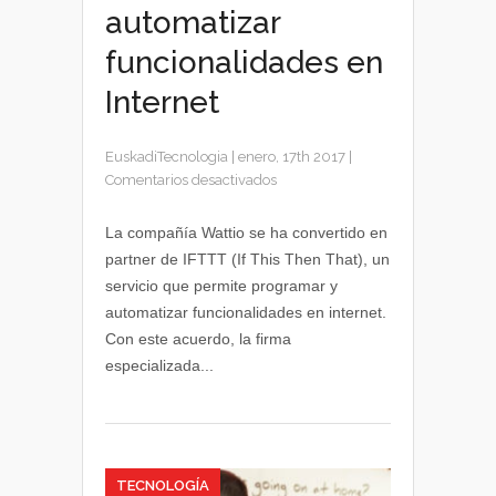
automatizar
funcionalidades en
Internet
EuskadiTecnologia
|
enero, 17th 2017
|
en
Comentarios desactivados
Wattio
desarrollará
La compañía Wattio se ha convertido en
IFTTT
partner de IFTTT (If This Then That), un
para
servicio que permite programar y
automatizar
automatizar funcionalidades en internet.
funcionalidades
Con este acuerdo, la firma
en
especializada...
Internet
TECNOLOGÍA