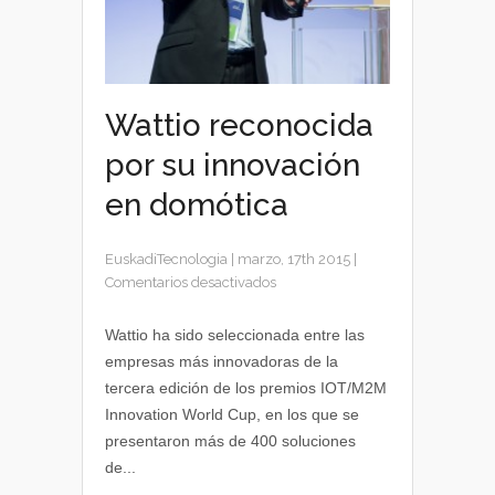
Wattio reconocida
por su innovación
en domótica
EuskadiTecnologia
|
marzo, 17th 2015
|
en
Comentarios desactivados
Wattio
reconocida
Wattio ha sido seleccionada entre las
por
empresas más innovadoras de la
su
tercera edición de los premios IOT/M2M
innovación
Innovation World Cup, en los que se
en
presentaron más de 400 soluciones
domótica
de...