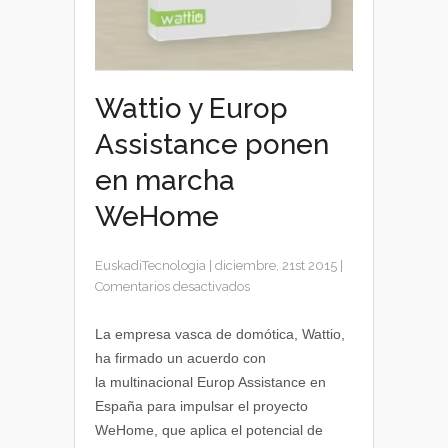
Wattio y Europ
Assistance ponen
en marcha
WeHome
EuskadiTecnologia
|
diciembre, 21st 2015
|
en
Comentarios desactivados
Wattio
y
La empresa vasca de domótica, Wattio,
Europ
ha firmado un acuerdo con
Assistance
la multinacional Europ Assistance en
ponen
España para impulsar el proyecto
en
WeHome, que aplica el potencial de
marcha