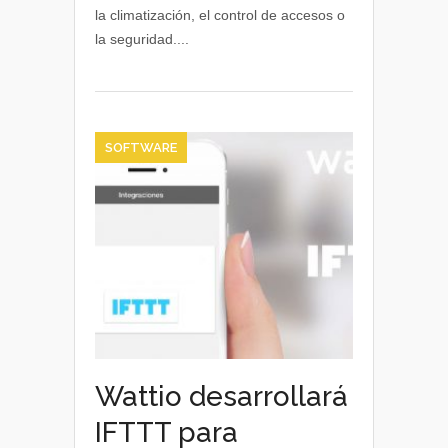
la climatización, el control de accesos o
edificio
la seguridad....
inteligente
SOFTWARE
Wattio desarrollará
IFTTT para