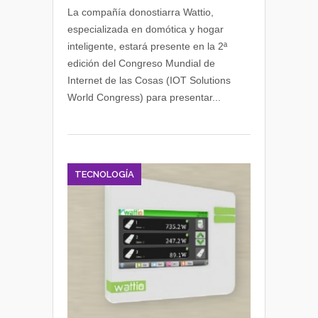
presentará
La compañía donostiarra Wattio,
sus
especializada en domótica y hogar
prototipos
inteligente, estará presente en la 2ª
de
edición del Congreso Mundial de
domótica
Internet de las Cosas (IOT Solutions
en
World Congress) para presentar...
el
IoT
Solutions
Congress
TECNOLOGÍA