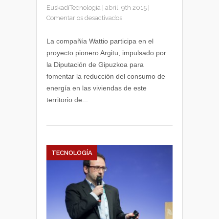
EuskadiTecnologia
|
abril, 9th 2015
|
en
Comentarios desactivados
Viviendas
de
La compañía Wattio participa en el
Gipuzkoa
proyecto pionero Argitu, impulsado por
podrán
la Diputación de Gipuzkoa para
controlar
fomentar la reducción del consumo de
su
energía en las viviendas de este
consumo
territorio de...
energético
TECNOLOGÍA