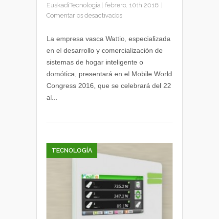
EuskadiTecnologia
|
febrero, 10th 2016
|
en
Comentarios desactivados
Wattio
presentará
La empresa vasca Wattio, especializada
su
en el desarrollo y comercialización de
cámara
sistemas de hogar inteligente o
IP
domótica, presentará en el Mobile World
WiFi
Congress 2016, que se celebrará del 22
en
al...
el
Mobile
World
Congress
TECNOLOGÍA