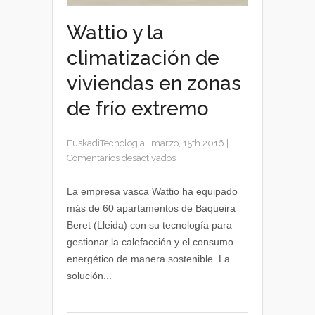
Wattio y la
climatización de
viviendas en zonas
de frío extremo
EuskadiTecnologia
|
marzo, 15th 2016
|
en
Comentarios desactivados
Wattio
y
La empresa vasca Wattio ha equipado
la
más de 60 apartamentos de Baqueira
climatización
Beret (Lleida) con su tecnología para
de
gestionar la calefacción y el consumo
viviendas
energético de manera sostenible. La
en
solución...
zonas
de
frío