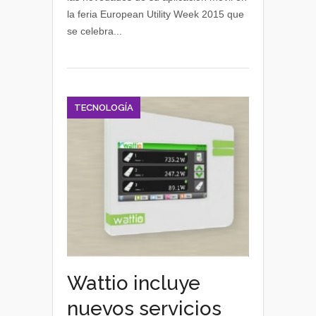
en
la feria European Utility Week 2015 que
la
se celebra...
European
Utility
Week
TECNOLOGÍA
Wattio incluye
nuevos servicios