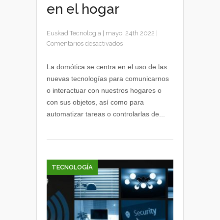
en el hogar
EuskadiTecnologia
|
mayo, 24th 2022
|
en
Comentarios desactivados
Domótica
y
La domótica se centra en el uso de las
tecnologías
nuevas tecnologías para comunicarnos
para
o interactuar con nuestros hogares o
automatizar
con sus objetos, así como para
tareas
automatizar tareas o controlarlas de...
en
el
hogar
TECNOLOGÍA