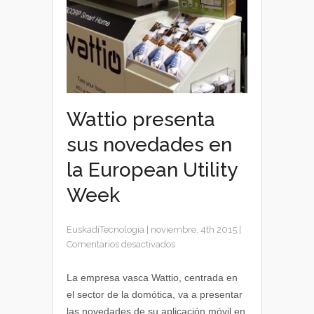
Wattio presenta
sus novedades en
la European Utility
Week
EuskadiTecnologia
|
noviembre, 4th 2015
|
en
Comentarios desactivados
Wattio
presenta
La empresa vasca Wattio, centrada en
sus
el sector de la domótica, va a presentar
novedades
las novedades de su aplicación móvil en