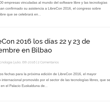
de
0 empresas vinculadas al mundo del software libre y las tecnologías
600
han confirmado su asistencia a LibreCon 2016, el congreso sobre
empresas
libre que se celebrará en...
vinculadas
al
software
libre
estarán
eCon 2016 los días 22 y 23 de
presentes
en
embre en Bilbao
LibreCon
2016
cnologia
|
julio, 6th 2016
|
2 Comentarios
s fechas para la próxima edición de LibreCon 2016, el mayor
 internacional promovido por el sector de las tecnologías libres, que s
 en el Palacio Euskalduna de...