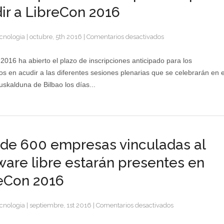
ir a LibreCon 2016
en
cnologia
|
octubre, 5th 2016
|
Comentarios desactivados
Abierto
el
2016 ha abierto el plazo de inscripciones anticipado para los
plazo
os en acudir a las diferentes sesiones plenarias que se celebrarán en e
de
uskalduna de Bilbao los días...
inscripciones
para
acudir
a
LibreCon
de 600 empresas vinculadas al
2016
ware libre estarán presentes en
eCon 2016
en
cnologia
|
septiembre, 1st 2016
|
Comentarios desactivados
Más