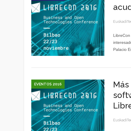
acud
EuskadiTe
LibreCon 
interesad
Palacio E
Más 
EVENTOS 2016
soft
Libr
EuskadiTe