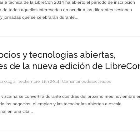
se
aría técnica de la LibreCon 2014 ha abierto el período de inscripción
celebrará
o de todos aquellos interesados en acudir a las diferentes sesiones
en
 y jornadas que se celebrarán durante...
Bilbao
el
11
y
12
cios y tecnologías abiertas,
de
noviembre
es de la nueva edición de LibreCo
en
cnologia
|
septiembre, 11th 2014
|
Comentarios desactivados
Negocios
y
l vizcaína se convertirá durante dos días del próximo mes noviembre e
tecnologías
 de los negocios, el empleo y las tecnologías abiertas a escala
abiertas,
nal en una cita...
claves
de
la
nueva