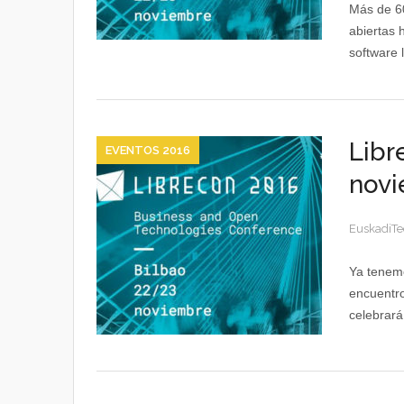
Más de 60
abiertas 
software 
Libr
EVENTOS 2016
novi
EuskadiTe
Ya tenemo
encuentro
celebrará