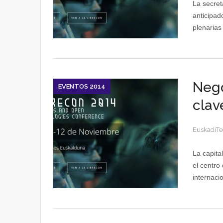
La secret
anticipad
plenarias
Nego
EVENTOS 2014
clav
EuskadiTe
La capita
el centro
internacio