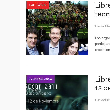
Libr
SOFTWARE
tecn
EuskadiTe
Los organ
participa
crecimien
Libr
EVENTOS 2014
12 d
EuskadiTe