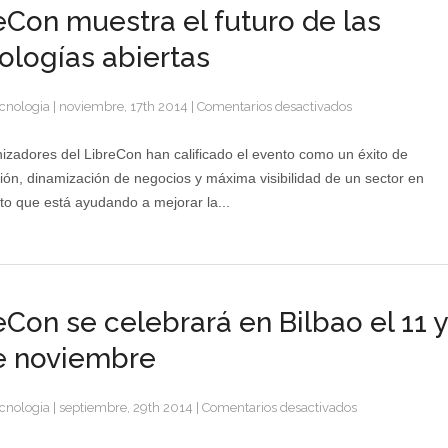
eCon muestra el futuro de las
ologías abiertas
en
cnologia
|
noviembre, 17th 2014
|
Comentarios desactivados
LibreCon
muestra
izadores del LibreCon han calificado el evento como un éxito de
el
ción, dinamización de negocios y máxima visibilidad de un sector en
futuro
to que está ayudando a mejorar la...
de
las
tecnologías
abiertas
eCon se celebrará en Bilbao el 11 y
e noviembre
en
cnologia
|
septiembre, 29th 2014
|
Comentarios desactivados
LibreCon