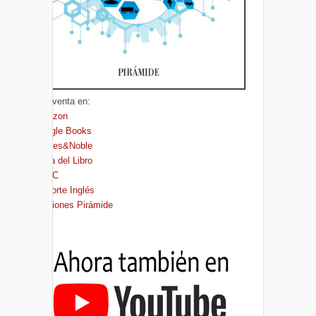
A la venta en:
Amazon
Google Books
Barnes&Noble
Casa del Libro
FNAC
El Corte Inglés
Ediciones Pirámide