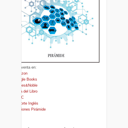
A la venta en:
Amazon
Google Books
Barnes&Noble
Casa del Libro
FNAC
El Corte Inglés
Ediciones Pirámide