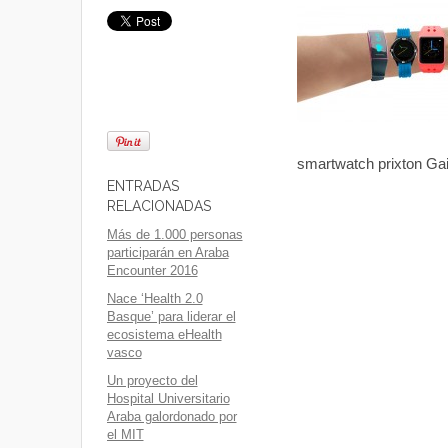
smartwatch prixton Gai
ENTRADAS
RELACIONADAS
Más de 1.000 personas
participarán en Araba
Encounter 2016
Nace ‘Health 2.0
Basque’ para liderar el
ecosistema eHealth
vasco
Un proyecto del
Hospital Universitario
Araba galordonado por
el MIT