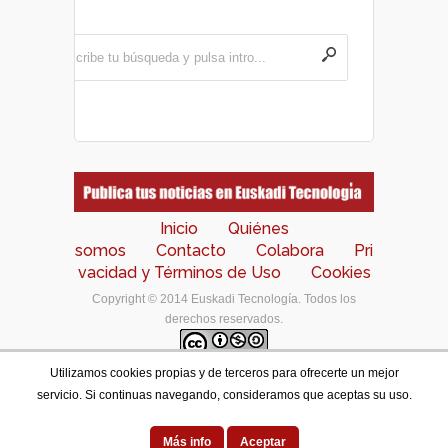
Inicio
Quiénes
somos
Contacto
Colabora
Pri
vacidad y Términos de Uso
Cookies
Copyright © 2014 Euskadi Tecnología. Todos los
derechos reservados.
Utilizamos cookies propias y de terceros para ofrecerte un mejor
Los contenidos de este portal están bajo una
licencia
servicio. Si continuas navegando, consideramos que aceptas su uso.
de Creative Commons Reconocimiento-NoComercial-
CompartirIgual 4.0 Internacional
.
Designed by
Más info
Aceptar