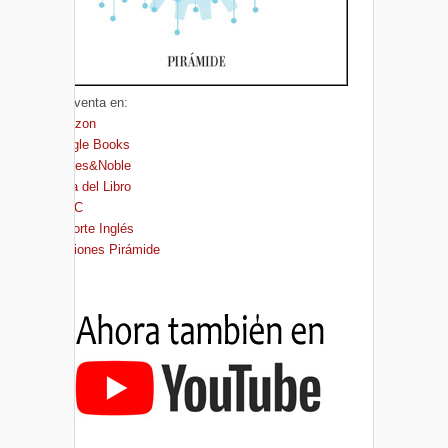
A la venta en:
Amazon
Google Books
Barnes&Noble
Casa del Libro
FNAC
El Corte Inglés
Ediciones Pirámide