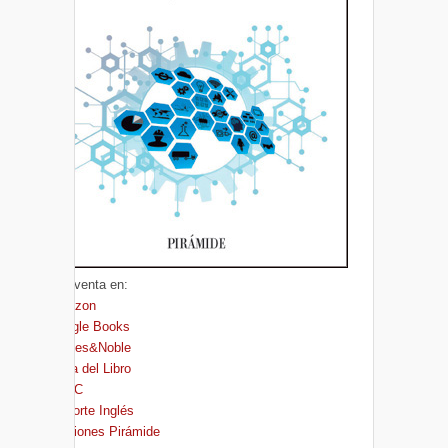
A la venta en:
Amazon
Google Books
Barnes&Noble
Casa del Libro
FNAC
El Corte Inglés
Ediciones Pirámide