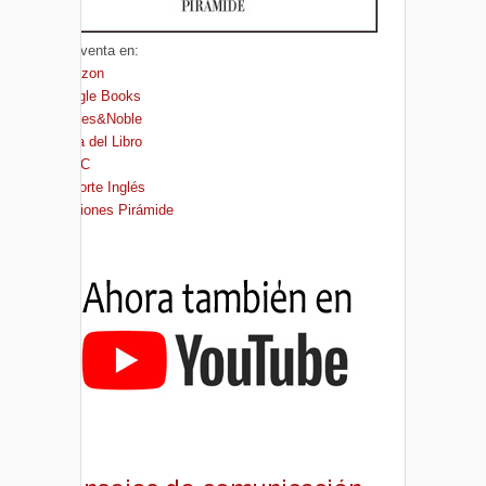
A la venta en:
Amazon
Google Books
Barnes&Noble
Casa del Libro
FNAC
El Corte Inglés
Ediciones Pirámide