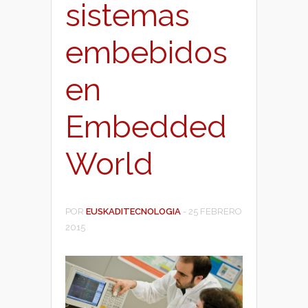
sistemas
embebidos
en
Embedded
World
POR
EUSKADITECNOLOGIA
-
25 FEBRERO
2015