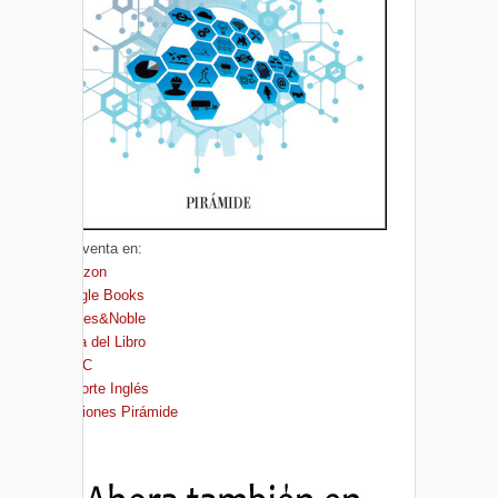
A la venta en:
Amazon
Google Books
Barnes&Noble
Casa del Libro
FNAC
El Corte Inglés
Ediciones Pirámide