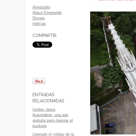
Airestudio
Alava Emprende
Drones
noticias
COMPARTIR
ENTRADAS
RELACIONADAS
Irontec lanza
Ikasordena, una app
gratuita para mejorar el
euskera
Liberado el código de la