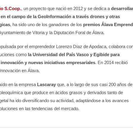
io S.Coop.
, un proyecto que nació en 2012 y se dedica a
desarrolla
 en el campo de la GeoInformación a través drones y otras
gicas
, ha sido uno de los ganadores de los
premios Álava Emprend
untamiento de Vitoria y la Diputación Foral de Álava.
mpulsada por el emprendedor Lorenzo Díaz de Apodaca, colabora co
ituciones como
la Universidad del País Vasco y Egibide para
innovación y nuevas iniciativas empresariales
. En 2014 recibió
 Innovación en Álava.
caído en la empresa
Lascaray
que, a lo largo de sus casi 200 años de
 oleoquímica que produce en ácidos grasos y derivados tanto de
etal ha ido diversificando su actividad, adaptándose a los avances
voluciones en las tendencias del mercado.