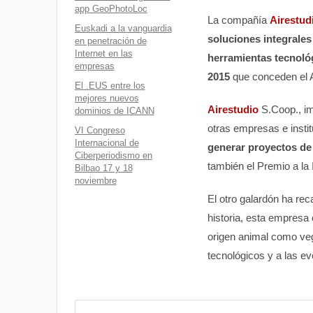
app GeoPhotoLoc
La compañía
Airestud
Euskadi a la vanguardia
soluciones integrales
en penetración de
Internet en las
herramientas tecnoló
empresas
2015
que conceden el Ay
El .EUS entre los
mejores nuevos
Airestudio
S.Coop., i
dominios de ICANN
otras empresas e inst
VI Congreso
Internacional de
generar proyectos de 
Ciberperiodismo en
también el Premio a la
Bilbao 17 y 18
noviembre
El otro galardón ha re
historia, esta empresa
origen animal como veg
tecnológicos y a las e