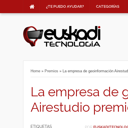
¿TE PUEDO AYUDAR?
CATEGORÍAS
Home
»
Premios
»
La empresa de geoinformación Airestu
La empresa de 
Airestudio prem
ETIQUETAS
POR
EUSKADITECNOLO