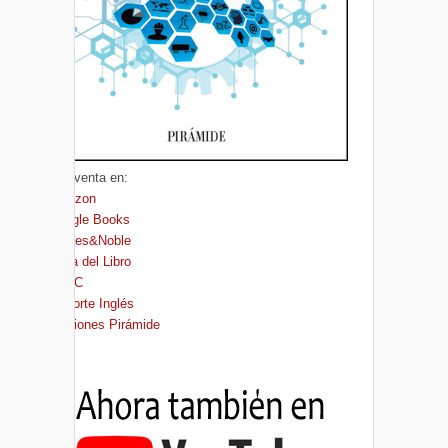
A la venta en:
Amazon
Google Books
Barnes&Noble
Casa del Libro
FNAC
El Corte Inglés
Ediciones Pirámide