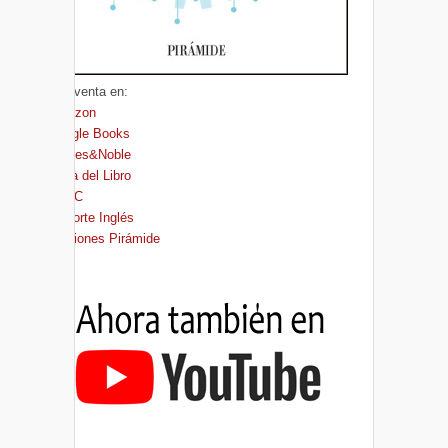
A la venta en:
Amazon
Google Books
Barnes&Noble
Casa del Libro
FNAC
El Corte Inglés
Ediciones Pirámide