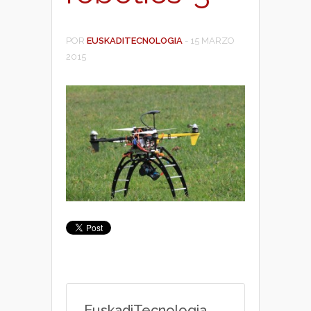
POR
EUSKADITECNOLOGIA
-
15 MARZO
2015
EuskadiTecnologia