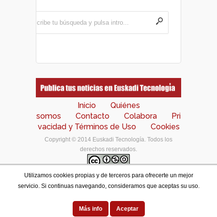
Inicio
Quiénes
somos
Contacto
Colabora
Pri
vacidad y Términos de Uso
Cookies
Copyright © 2014 Euskadi Tecnología. Todos los
derechos reservados.
Utilizamos cookies propias y de terceros para ofrecerte un mejor
Los contenidos de este portal están bajo una
licencia
servicio. Si continuas navegando, consideramos que aceptas su uso.
de Creative Commons Reconocimiento-NoComercial-
CompartirIgual 4.0 Internacional
.
Designed by
Más info
Aceptar