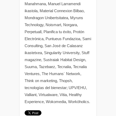
Manahmana, Manuel Larramendi
ikastola, Material Connexion Bilbao,
Mondragon Unibertsitatea, Myruns
Technology, Noismart, Norgara,
Perpetuall, Planifica tu éxito, Protón
Electrónica, Puntueus Fundazioa, Sami
Consulting, San José de Calasanz
ikastetxea, Singularity University, Stuff
magazine, Sustraiak Habitat Design,
Suuma, Tazebaez, Tecnalia, Tecnalia
Ventures, The Humans´ Network,
Think on marketing, Thopsh,
tecnologías del bienestar; UPV/EHU,
Valliant, Virtualware, Vitia, Healthy
Experience, Wokomedia, Worköholics.