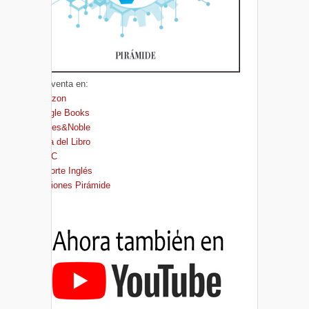
A la venta en:
Amazon
Google Books
Barnes&Noble
Casa del Libro
FNAC
El Corte Inglés
Ediciones Pirámide