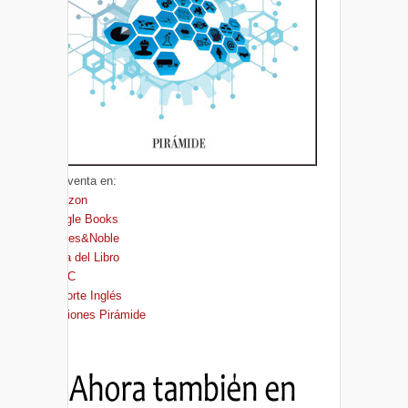
A la venta en:
Amazon
Google Books
Barnes&Noble
Casa del Libro
FNAC
El Corte Inglés
Ediciones Pirámide