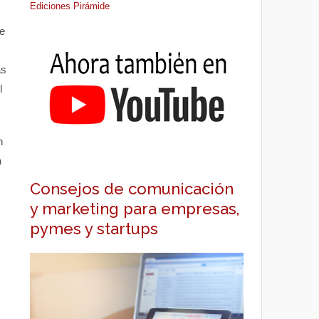
Ediciones Pirámide
te
as
l
n
n
Consejos de comunicación
y marketing para empresas,
pymes y startups