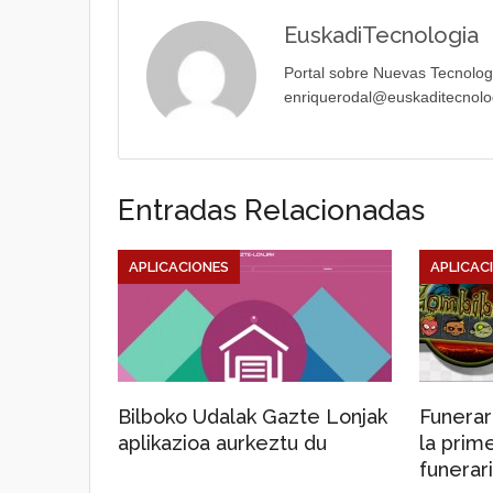
EuskadiTecnologia
Portal sobre Nuevas Tecnolog
enriquerodal@euskaditecnolo
Entradas Relacionadas
APLICACIONES
APLICAC
Bilboko Udalak Gazte Lonjak
Funerar
aplikazioa aurkeztu du
la prim
funerar