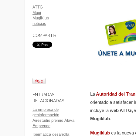
ATTG
Mugi
MugiKlub
noticias
COMPARTIR
La
Autoridad del Tran
ENTRADAS
RELACIONADAS
orientado a satisfacer
La empresa de
incluye la
web ATTG, we
geoinformación
Mugiklub
.
Airestudio premio Álava
Emprende
Mugiklub
es la nueva
Ibermática desarrolla