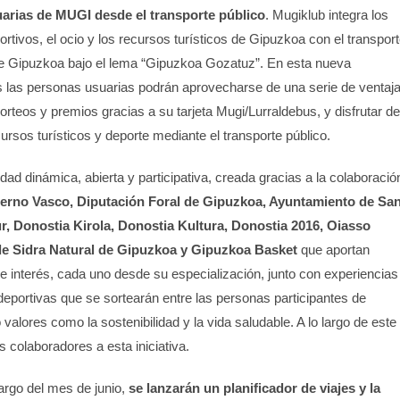
uarias de MUGI desde el transporte público
. Mugiklub integra los
ortivos, el ocio y los recursos turísticos de Gipuzkoa con el transpor
 de Gipuzkoa bajo el lema “Gipuzkoa Gozatuz”. En esta nueva
 las personas usuarias podrán aprovecharse de una serie de ventaj
rteos y premios gracias a su tarjeta Mugi/Lurraldebus, y disfrutar de
cursos turísticos y deporte mediante el transporte público.
ad dinámica, abierta y participativa, creada gracias a la colaboració
erno Vasco, Diputación Foral de Gipuzkoa, Ayuntamiento de Sa
, Donostia Kirola, Donostia Kultura, Donostia 2016, Oiasso
e Sidra Natural de Gipuzkoa y Gipuzkoa Basket
que aportan
e interés, cada uno desde su especialización, junto con experiencias
y deportivas que se sortearán entre las personas participantes de
alores como la sostenibilidad y la vida saludable. A lo largo de este
colaboradores a esta iniciativa.
largo del mes de junio,
se lanzarán un planificador de viajes y la