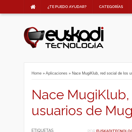
¿TE PUEDO AYUDAR?
CATEGORÍAS
Home
»
Aplicaciones
»
Nace MugiKlub, red social de los u
Nace MugiKlub, r
usuarios de Mug
ETIQUETAS
POR
EUSKADITECNOLO