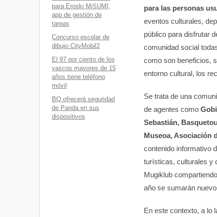
para Eroski MiSUMI,
para las personas us
app de gestión de
eventos culturales, dep
tareas
público para disfrutar
Concurso escolar de
dibujo CityMobil2
comunidad social todas
El 97 por ciento de los
como son beneficios, so
vascos mayores de 15
entorno cultural, los re
años tiene teléfono
móvil
Se trata de una comunid
BQ ofrecerá seguridad
de Panda en sus
de agentes como
Gobi
dispositivos
Sebastián, Basquetour
Museoa, Asociación d
contenido informativo d
turísticas, culturales 
Mugiklub compartiendo v
año se sumarán nuevos 
En este contexto, a lo 