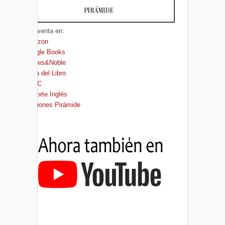
A la venta en:
Amazon
Google Books
Barnes&Noble
Casa del Libro
FNAC
El Corte Inglés
Ediciones Pirámide