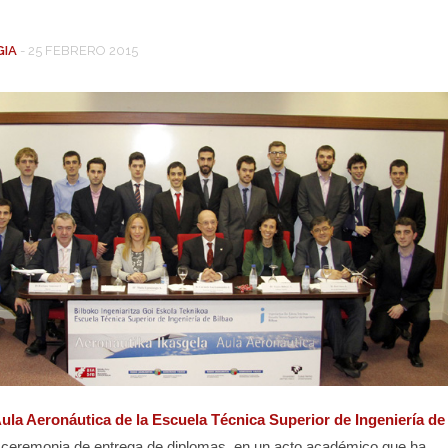
GIA
-
25 FEBRERO 2015
ula Aeronáutica de la Escuela Técnica Superior de Ingeniería de
a ceremonia de entrega de diplomas, en un acto académico que ha