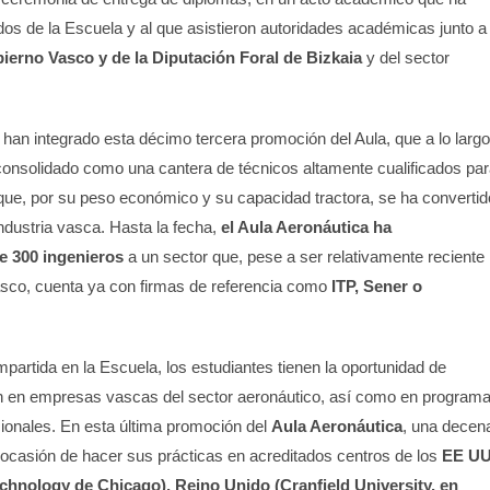
dos de la Escuela y al que asistieron autoridades académicas junto a
ierno Vasco y de la Diputación Foral de Bizkaia
y del sector
han integrado esta décimo tercera promoción del Aula, que a lo largo
onsolidado como una cantera de técnicos altamente cualificados par
 que, por su peso económico y su capacidad tractora, se ha convertid
industria vasca. Hasta la fecha,
el Aula Aeronáutica ha
 300 ingenieros
a un sector que, pese a ser relativamente reciente
 vasco, cuenta ya con firmas de referencia como
ITP, Sener o
partida en la Escuela, los estudiantes tienen la oportunidad de
n en empresas vascas del sector aeronáutico, así como en program
cionales. En esta última promoción del
Aula Aeronáutica
, una decen
ocasión de hacer sus prácticas en acreditados centros de los
EE U
 Technology de Chicago), Reino Unido (Cranfield University, en