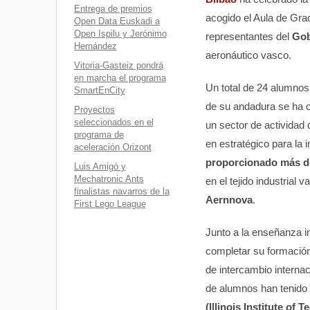
Entrega de premios
acogido el Aula de Gra
Open Data Euskadi a
Open Ispilu y Jerónimo
representantes del
Gob
Hernández
aeronáutico vasco.
Vitoria-Gasteiz pondrá
en marcha el programa
Un total de 24 alumnos 
SmartEnCity
de su andadura se ha c
Proyectos
seleccionados en el
un sector de actividad
programa de
en estratégico para la 
aceleración Orizont
proporcionado más de
Luis Amigó y
Mechatronic Ants
en el tejido industrial
finalistas navarros de la
Aernnova
.
First Lego League
Junto a la enseñanza im
completar su formació
de intercambio interna
de alumnos han tenido 
(Illinois Institute of