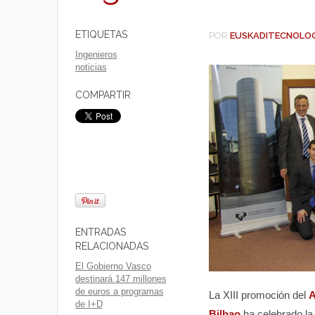
ETIQUETAS
POR
EUSKADITECNOLO
Ingenieros
noticias
COMPARTIR
ENTRADAS
RELACIONADAS
El Gobierno Vasco
destinará 147 millones
de euros a programas
La XIII promoción del
A
de I+D
Bilbao
ha celebrado l