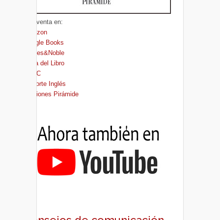
A la venta en:
Amazon
Google Books
Barnes&Noble
Casa del Libro
FNAC
El Corte Inglés
Ediciones Pirámide